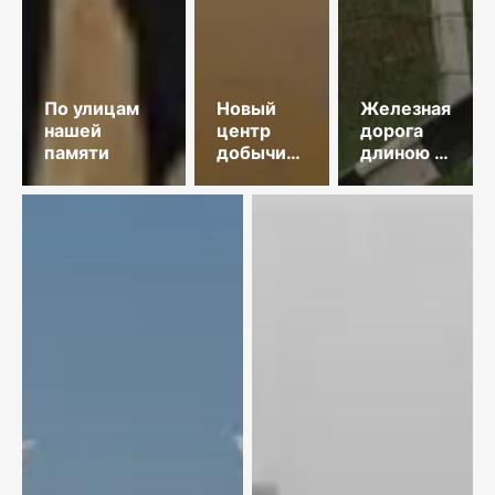
По улицам
Новый
Железная
нашей
центр
дорога
памяти
добычи
длиною в
меди
35 лет