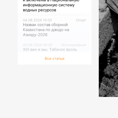
информационную систему
водных ресурсов
04.08.2026 10:00
Спорт
Назван состав сборной
Казахстана по дзюдо на
Азиаду-2026
04.08.2026 09:00
Исследования
XXI век и мы. Табачок врозь
Все статьи
03.08.2026 13:00
Спорт
«Астана» подписала гонщика из
Монако
03.08.2026 12:30
Культура
Полюбившийся сериал имеет
продолжение
03.08.2026 12:00
Культура
1981:
О жестокости мира и женской
марш
силе
Сове