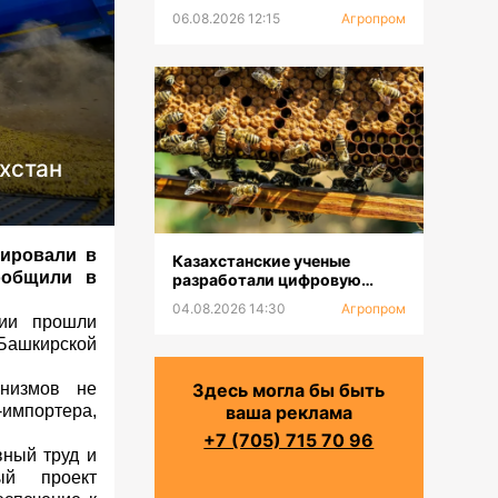
с крупнейшей в Центральной
06.08.2026 12:15
Агропром
Азии доильной установкой
хстан
тировали в
Казахстанские ученые
ообщили в
разработали цифровую
платформу для селекции
04.08.2026 14:30
Агропром
пчел
ции прошли
ашкирской
анизмов не
Здесь могла бы быть
-импортера,
ваша реклама
+7 (705) 715 70 96
ный труд и
ый проект