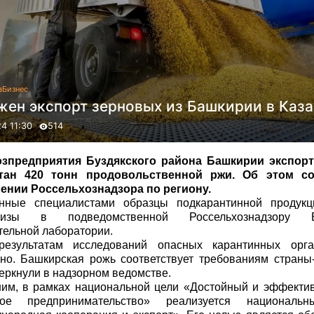
а
Бизнес
жен экспорт зерновых из Башкирии в Каза
24 11:30
514
зпредприятия Буздякского района Башкирии экспор
стан 420 тонн продовольственной ржи. Об этом с
ении Россельхознадзора по региону.
нные специалистами образцы подкарантинной продук
ртизы в подведомственной Россельхознадзору Б
тельной лаборатории.
езультатам исследований опасных карантинных орг
но. Башкирская рожь соответствует требованиям страны
еркнули в надзорном ведомстве.
им, в рамках национальной цели «Достойный и эффектив
ное предпринимательство» реализуется национальн