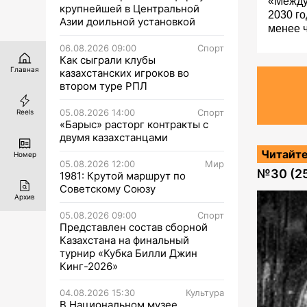
«Между
крупнейшей в Центральной
2030 го
Азии доильной установкой
менее 
06.08.2026 09:00
Спорт
Как сыграли клубы
Главная
казахстанских игроков во
втором туре РПЛ
05.08.2026 14:00
Спорт
Reels
«Барыс» расторг контракты с
двумя казахстанцами
Читайте
Номер
05.08.2026 12:00
Мир
№
30 (2
1981: Крутой маршрут по
Советскому Союзу
Архив
05.08.2026 09:00
Спорт
Представлен состав сборной
Казахстана на финальный
турнир «Кубка Билли Джин
Кинг-2026»
04.08.2026 15:30
Культура
В Национальном музее