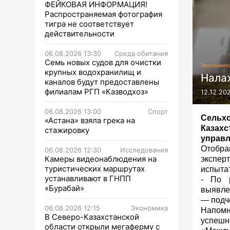
ФЕЙКОВАЯ ИНФОРМАЦИЯ!
Распространяемая фотография
тигра не соответствует
действительности
06.08.2026 13:30
Среда обитания
Семь новых судов для очистки
Экономик
крупных водохранилищ и
Нала
каналов будут предоставлены
филиалам РГП «Казводхоз»
12.12.20
06.08.2026 13:00
Спорт
Сельхо
«Астана» взяла грека на
Казах
стажировку
управл
Отобра
06.08.2026 12:30
Исследования
Камеры видеонаблюдения на
экспе
туристических маршрутах
испыта
устанавливают в ГНПП
- По р
«Бурабай»
выявле
— подч
06.08.2026 12:15
Экономика
Напомн
В Северо-Казахстанской
успеш
области открыли мегаферму с