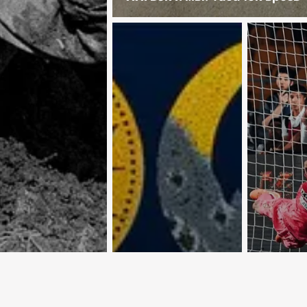
 Крутой
Астропрогноз с
Евроку
рут по
3 по 9 августа
осень
тскому Союзу
2026 года
обеспе