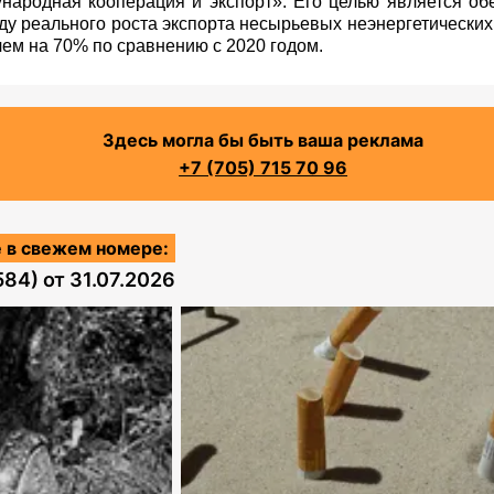
народная кооперация и экспорт». Его целью является об
ду реального роста экспорта несырьевых неэнергетических
чем на 70% по сравнению с 2020 годом.
Здесь могла бы быть ваша реклама
+7 (705) 715 70 96
 в свежем номере:
584)
от
31.07.2026