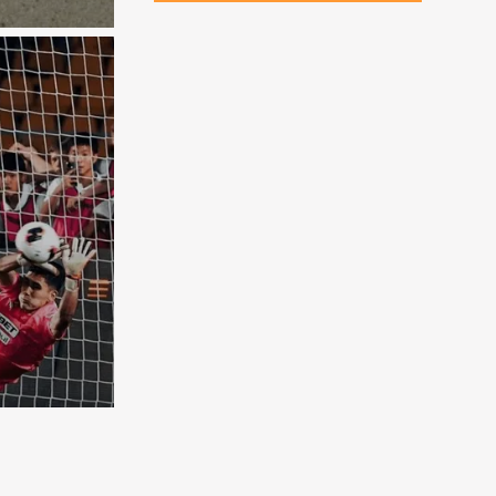
бковая
чена