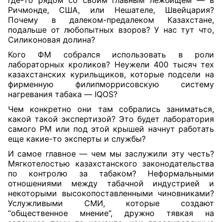
где-то рядом со своим главным лежбищем — в
Ричмонде, США, или Нешателе, Швейцария?
Почему в далеком-предалеком Казахстане,
подальше от любопытных взоров? У нас тут что,
Силиконовая долина?
Кого ФМ собрался использовать в роли
лабораторных кроликов? Неужели 400 тысяч тех
казахстанских курильщиков, которые подсели на
фирменную филипморрисовскую систему
нагревания табака — IQOS?
Чем конкретно они там собрались заниматься,
какой такой экспертизой? Это будет лаборатория
самого РМ или под этой крышей начнут работать
еще какие-то эксперты и службы?
И самое главное — чем мы заслужили эту честь?
Мягкотелостью казахстанского законодательства
по контролю за табаком? Неформальными
отношениями между табачной индустрией и
некоторыми высокопоставленными чиновниками?
Услужливыми СМИ, которые создают
“общественное мнение”, дружно тявкая на