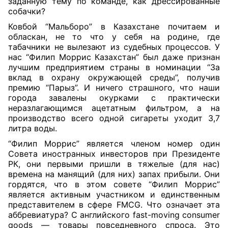
заданную тему по команде, как дрессированные
собачки?
Ковбой “Мальборо” в Казахстане почитаем и
обласкан, не то что у себя на родине, где
табачники не вылезают из судебных процессов. У
нас “Филип Моррис Казахстан” был даже признан
лучшим предприятием страны в номинации “За
вклад в охрану окружающей среды”, получив
премию “Парыз”. И ничего страшного, что наши
города завалены окурками с практически
неразлагающимся ацетатным фильтром, а на
производство всего одной сигареты уходит 3,7
литра воды.
“Филип Моррис” является членом номер один
Совета иностранных инвесторов при Президенте
РК, они первыми пришли в тяжелые (для нас)
времена на манящий (для них) запах прибыли. Они
гордятся, что в этом совете “Филип Моррис”
является активным участником и единственным
представителем в сфере FMCG. Что означает эта
аббревиатура? С английского fast-moving consumer
goods — товары повседневного спроса. Это