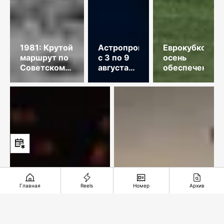
1981: Крутой
Астропрогноз
Еврокубковая
маршрут по
с 3 по 9
осень
Советскому
августа
обеспечена
Союзу
2026
года
Главная
Reels
Номер
Архив