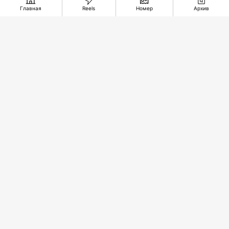
Главная
Reels
Номер
Архив
Упустили
В
Подземное
комфортный
ожидании
чудо из
счет
спасительного
глубины
звонка
веков