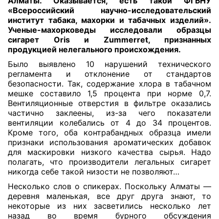
Алматы. Оказывается, есть такой ФГБНУ
«Всероссийский научно-исследовательский
институт табака, махорки и табачных изделий».
Ученые-махорковеды исследовали образцы
сигарет Oris и Zummerret, признанных
продукцией нелегального происхождения.
Было выявлено 10 нарушений технического
регламента и отклонение от стандартов
безопасности. Так, содержание хлора в табачном
мешке составило 1,5 процента при норме 0,7.
Вентиляционные отверстия в фильтре оказались
частично заклеены, из-за чего показатели
вентиляции колебались от 4 до 34 процентов.
Кроме того, оба контрабандных образца имели
признаки использования ароматических добавок
для маскировки низкого качества сырья. Надо
полагать, что производители легальных сигарет
никогда себе такой низости не позволяют…
Несколько слов о спикерах. Поскольку Алматы —
деревня маленькая, все друг друга знают, то
некоторые из них засветились несколько лет
назад во время бурного обсуждения