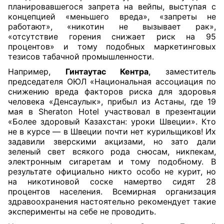
планировавшегося запрета на вейпы, выступая с
концепцией «меньшего вреда», «запреты не
работают», «никотин не вызывает рак»,
«отсутствие горения снижает риск на 95
процентов» и тому подобных маркетинговых
тезисов табачной промышленности.
Например,
Гинтаутас Кентра
, заместитель
председателя ОЮЛ «Национальная ассоциация по
снижению вреда факторов риска для здоровья
человека «Денсаулык», прибыл из Астаны, где 19
мая в Sheraton Hotel участвовал в презентации
«Более здоровый Казахстан: уроки Швеции». Кто
не в курсе — в Швеции почти нет курильщиков! Их
задавили зверскими акцизами, но зато дали
зеленый свет всякого рода снюсам, никпекам,
электронным сигаретам и тому подобному. В
результате официально никто особо не курит, но
на никотиновой соске намертво сидят 28
процентов населения. Всемирная организация
здравоохранения настоятельно рекомендует такие
эксперименты на себе не проводить.