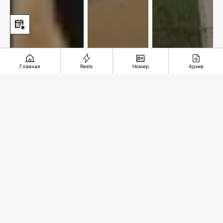
Главная
Reels
Номер
Архив
По улицам
Новый
Железная
нашей
центр
дорога
памяти
добычи
длиною в
меди
35 лет