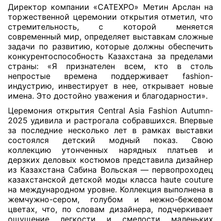
Директор компании «CATEXPO» Метин Арслан на
торжественной церемонии открытия отметил, что
стремительность, с которой меняется
современный мир, определяет выставкам сложные
задачи по развитию, которые должны обеспечить
конкурентоспособность Казахстана за пределами
страны: «Я признателен всем, кто в столь
непростые времена поддерживает fashion-
индустрию, инвестирует в нее, открывает новые
имена. Это достойно уважения и благодарности».
Церемония открытия Central Asia Fashion Autumn-
2025 удивила и растрогала собравшихся. Впервые
за последние несколько лет в рамках выставки
состоялся детский модный показ. Свою
коллекцию утонченных нарядных платьев и
дерзких деловых костюмов представила дизайнер
из Казахстана Сабина Вольская — первопроходец
казахстанской детской моды класса haute couture
на международном уровне. Коллекция выполнена в
жемчужно-сером, голубом и нежно-бежевом
цветах, что, по словам дизайнера, подчеркивает
ощущение легкости и смелости маленьких