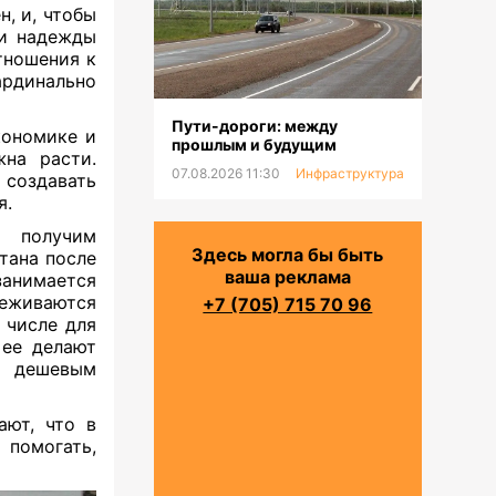
, и, чтобы
ти надежды
тношения к
ардинально
Пути-дороги: между
кономике и
прошлым и будущим
жна расти.
07.08.2026 11:30
Инфраструктура
 создавать
я.
ы получим
Здесь могла бы быть
тана после
ваша реклама
анимается
еживаются
+7 (705) 715 70 96
 числе для
 ее делают
, дешевым
ают, что в
 помогать,