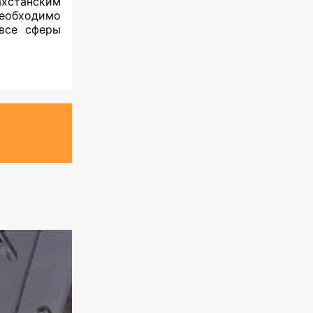
станским
еобходимо
 все сферы
.