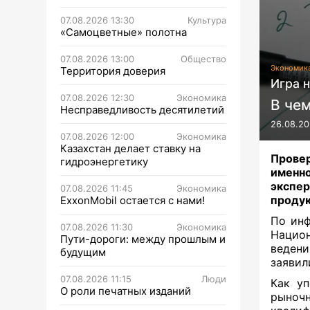
07.08.2026 13:30
Культура
«Самоцветные» полотна
07.08.2026 13:00
Общество
Экономик
Территория доверия
Игра 
07.08.2026 12:30
Экономика
В че
Несправедливость десятилетий
26.08.20
07.08.2026 12:00
Экономика
Казахстан делает ставку на
Провер
гидроэнергетику
именно
экспе
07.08.2026 11:45
Экономика
продук
ExxonMobil остается с нами!
По инф
07.08.2026 11:30
Экономика
Национ
Пути-дороги: между прошлым и
ведени
будущим
заявил
07.08.2026 11:15
Люди
Как уп
О роли печатных изданий
рыночн