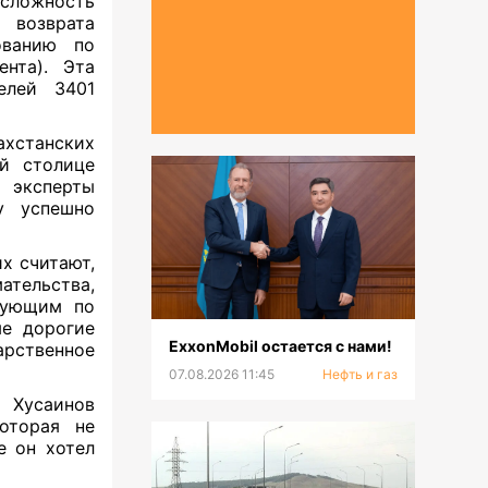
 сложность
 возврата
ованию по
ента). Эта
елей 3401
ахстанских
й столице
 эксперты
у успешно
их считают,
ательства,
дующим по
ые дорогие
ExxonMobil остается с нами!
рственное
07.08.2026 11:45
Нефть и газ
 Хусаинов
оторая не
е он хотел