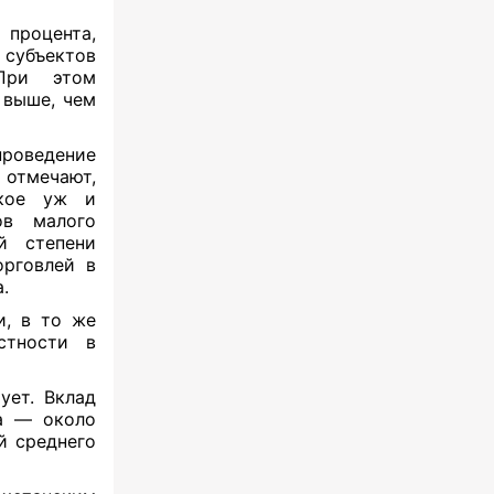
 процента,
убъектов
 При этом
 выше, чем
проведение
 отмечают,
акое уж и
ов малого
й степени
орговлей в
а.
и, в то же
стности в
ует. Вклад
да — около
й среднего