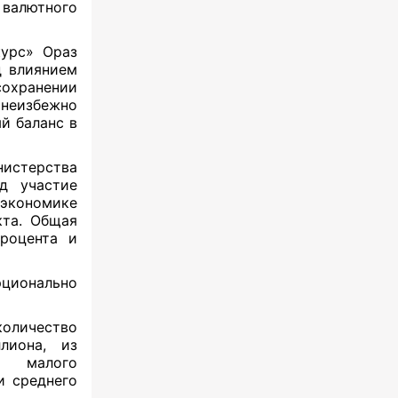
 валютного
курс» Ораз
д влиянием
сохранении
 неизбежно
й баланс в
истерства
д участие
 экономике
кта. Общая
процента и
рционально
личество
лиона, из
и малого
и среднего