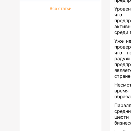
предпр
Все статьи
Уровен
что 
предп
активн
среди 
Уже не
провер
что п
радуж
предп
являет
стране
Несмот
время
обраба
Паралл
средни
шести 
бизнес