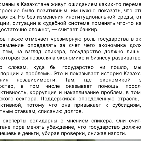
смены в Казахстане живут ожиданием каких-то перемен
троение было позитивным, им нужно показать, что э
аются. Но без изменения институциональной среды, о
ции, ситуации в судебной системе поменять что-то к
достаточно сложно”, — считает банкир.
ов также отмечает чрезмерную роль государства в э
ремление определять за счет чего экономика дол
тем, на взгляд спикера, государство должно лишь
 которая бы позволяла экономике и бизнесу развиватьс
о словам, куда бы государство ни пошло, м
порции и проблемы. Это и показывает история Казахс
ения независимости. Там, где экономикой з
арство, в том числе оказывает помощь, просл
ктивность, коррупция и накапливание проблем, в том
ского сектора. Поддерживая определенную отрасль,
ективной, потому что она привыкает к субсидиям
тным ставкам, списанию долгов.
 эксперты солидарны с мнением спикера. Они счит
тане пора менять убеждение, что государство должно
дешевые деньги, убирая проверки, снижая налоги.