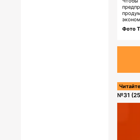
Чтоб
предп
продум
эконом
Фото Т
Читайте
№
31 (2