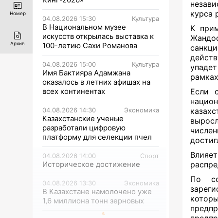
незави
курса 
Номер
04.08.2026 15:30
Культура
В Национальном музее
К прим
искусств открылась выставка к
Жандос
Архив
100-летию Сахи Романова
санкци
действ
04.08.2026 15:00
Культура
упадет
Имя Бактияра Адамжана
рамках
оказалось в летних афишах на
всех континентах
Если 
нацио
04.08.2026 14:30
Экономика
казахс
Казахстанские ученые
выросл
разработали цифровую
числен
платформу для селекции пчел
достиг
Влияет
04.08.2026 14:00
Спорт
Историческое достижение
распре
По со
04.08.2026 13:30
Экономика
зарег
В Казахстане намолочено уже
кото
1,6 миллиона тонн зерновых
предпр