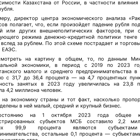
симости Казахстана от России, в частности влияния
рубля.
еру, директор центра экономического анализа «Ра
ов полагает, что, если произойдет падение рубля по
й или других внешнеполитических факторов, при 
ующего режима денежно-кредитной политики тенге
 вслед за рублем. По этой схеме пострадает и торговы
 ЕАЭС.
смотреть на картину в общем, то, по данным Мин
нальной экономики, в период с 2019 по 2023 го
танского малого и среднего предпринимательства в
о с 31,7 до 36,4 процента — на 4,7 процентных пун
ность занятых в 2023 году увеличилась на 23,8 
ла 4,2 миллиона человек.
 на экономику страны и тот факт, насколько пропо
делены в ней малый, средний и крупный бизнес.
стоянию на 1 октября 2023 года общее ко
истрированных субъектов МСБ составило 2,2 мил
рых 99,9 процента являются субъектам
инимательства, остальные 0,1 процента — субъектам