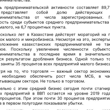
инимательства.
ь предпринимательской активности составляет 89,7
представляет собой долю действующих с
ринимательства от числа зарегистрированных.
ость среди субъектов среднего предпринимательства
малого, на 6,7 процентных пункта.
сколько лет в Казахстане действует мораторий на 
ок малого и микробизнеса. Несмотря на это, эксперты
оложение казахстанских предпринимателей не т
ное. Поскольку увеличение численности субъект
ринимательства в последнее время в значительно
ся результатом дробления бизнеса. Одной только т
 заняты 35 процентов всех предприятий малого бизнес
ря на то, что торговля — важный сектор экономик
 необходимо обеспечить рост числа МСБ, в ча
тывающем секторе. Не только в торговом.
ельно с этим средний бизнес сегодня почти стагнир
х предприятий в ВВП остается на уровне 2019 го
процентов. При этом почти 30 процентов предприяти
а в первом полугодии показывали убытки.