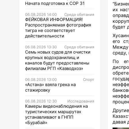
Начата подготовка к СОР 31
“Бизне
их нас
06.08.2026 14:00
Среда обитания
оправд
ФЕЙКОВАЯ ИНФОРМАЦИЯ!
корруп
Распространяемая фотография
будет 
тигра не соответствует
Хусаин
действительности
его ст
Между 
06.08.2026 13:30
Среда обитания
Семь новых судов для очистки
среду,
крупных водохранилищ и
По ег
каналов будут предоставлены
диспро
филиалам РГП «Казводхоз»
обрет
госуд
06.08.2026 13:00
Спорт
неэффе
«Астана» взяла грека на
стажировку
банков
неэфф
06.08.2026 12:30
Исследования
процен
Камеры видеонаблюдения на
Другие
туристических маршрутах
Казахс
устанавливают в ГНПП
давая 
«Бурабай»