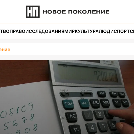
ТВО
ПРАВО
ИССЛЕДОВАНИЯ
МИР
КУЛЬТУРА
ЛЮДИ
СПОРТ
С
ение