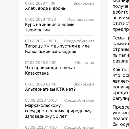
квалиф
07.08.2026 11:00
Экономика
получ
Хлеб, вода и дроны
дебит
значим
07.08.2026 10:30
Исследования
стати
Курс на знания и новые
предпр
технологии
Темы р
07.08.2026 10:00
Среда обитания
самми
Тигрицу Үміт выпустили в Иле-
стран
Балхашский заповедник
пытал
развив
07.08.2026 09:30
Общество
Что происходит в лесах
Как по
Казахстана
что ос
являе
07.08.2026 09:00
Экономика
популя
Альтернативы КТК нет?
креди
регули
06.08.2026 15:00
Среда обитания
Маркакольскому
Предс
государственному природному
указы
заповеднику 50 лет
позвол
бы осу
06.08.2026 14:30
Среда обитания