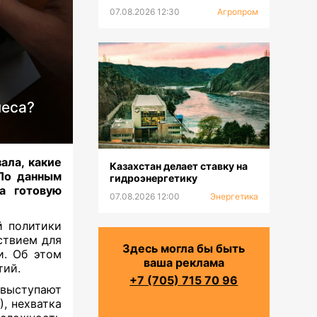
07.08.2026 12:30
Агропром
неса?
ала, какие
Казахстан делает ставку на
 По данным
гидроэнергетику
а готовую
07.08.2026 12:00
Энергетика
й политики
ствием для
Здесь могла бы быть
и. Об этом
ваша реклама
тий.
+7 (705) 715 70 96
 выступают
), нехватка