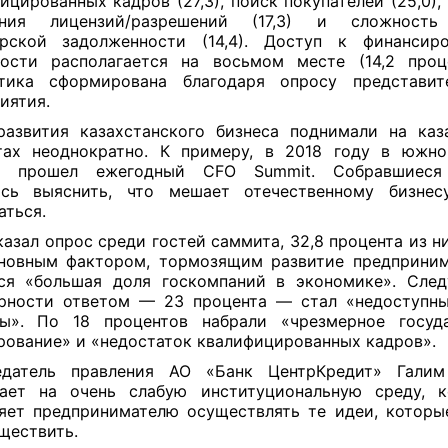
ицированных кадров (27,3), поиск покупателей (25,0),
ения лицензий/разрешений (17,3) и сложность
орской задолженности (14,4). Доступ к финансир
ости располагается на восьмом месте (14,2 проц
стика сформирована благодаря опросу представит
иятия.
азвития казахстанского бизнеса поднимали на каз
тах неоднократно. К примеру, в 2018 году в южно
ы прошел ежегодный CFO Summit. Собравшиеся
ись выяснить, что мешает отечественному бизнес
аться.
казал опрос среди гостей саммита, 32,8 процента из н
новным фактором, тормозящим развитие предприним
тся «большая доля госкомпаний в экономике». Сле
рности ответом — 23 процента — стал «недоступн
ты». По 18 процентов набрали «чрезмерное госуда
рование» и «недостаток квалифицированных кадров».
едатель правления АО «Банк ЦентрКредит» Галим
вает на очень слабую институциональную среду, к
яет предпринимателю осуществлять те идеи, которы
ществить.