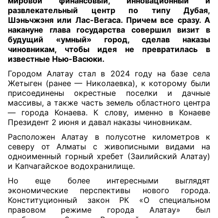
мировой финансовый, инновационный и
развлекательный центр по типу Дубая,
Шэньчжэня или Лас-Вегаса. Причем все сразу. А
накануне глава государства совершил визит в
будущий «умный» город, сделав наказы
чиновникам, чтобы идея не превратилась в
известные Нью-Васюки.
Городом Алатау стал в 2024 году на базе села
Жетыген (ранее — Николаевка), к которому были
присоединены окрестные поселки и дачные
массивы, а также часть земель областного центра
— города Конаева. К слову, именно в Конаеве
Президент 2 июня и давал наказы чиновникам.
Расположен Алатау в полусотне километров к
северу от Алматы с живописными видами на
одноименный горный хребет (Заилийский Алатау)
и Капчагайское водохранилище.
Но еще более интересными выглядят
экономические перспективы нового города.
Конституционный закон РК «О специальном
правовом режиме города Алатау» был