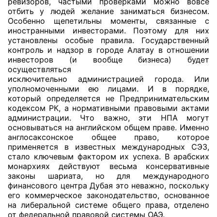
ревизоров, частыми проверками можно вовсе
отбить у людей желание заниматься бизнесом.
Особенно щепетильны моменты, связанные с
иностранными инвесторами. Поэтому для них
установлены особые правила. Государственный
контроль и надзор в городе Алатау в отношении
инвесторов (и вообще бизнеса) будет
осуществляться
исключительно администрацией города. Или
уполномоченными ею лицами. И в порядке,
который определяется не Предпринимательским
кодексом РК, а нормативными правовыми актами
администрации. Что важно, эти НПА могут
основываться на английском общем праве. Именно
англосаксонское общее право, которое
применяется в известных международных СЭЗ,
стало ключевым фактором их успеха. В арабских
монархиях действуют весьма консервативные
законы шариата, но для международного
финансового центра Дубая это неважно, поскольку
его коммерческое законодательство, основанное
на либеральной системе общего права, отделено
от федеральной правовой системы ОАЭ.