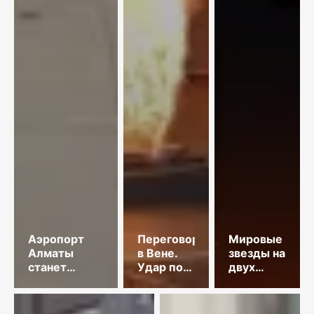
Аэропорт
Переговоры
Мировые
Алматы
в Вене.
звезды на
станет
Удар по
двух
привлекательнее
танкеру.
площадках
КНДР
столицы
осудила