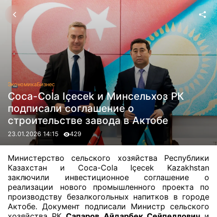
Экономика
Бизнес
Coca-Cola Içecek и Минсельхоз РК
подписали соглашение о
строительстве завода в Актобе
23.01.2026 14:15
429
Министерство сельского хозяйства Республики
Казахстан и Coca-Cola Içecek Kazakhstan
заключили инвестиционное соглашение о
реализации нового промышленного проекта по
производству безалкогольных напитков в городе
Актобе. Документ подписали Министр сельского
хозяйства РК
Сапаров Айдарбек Сейпеллович
и