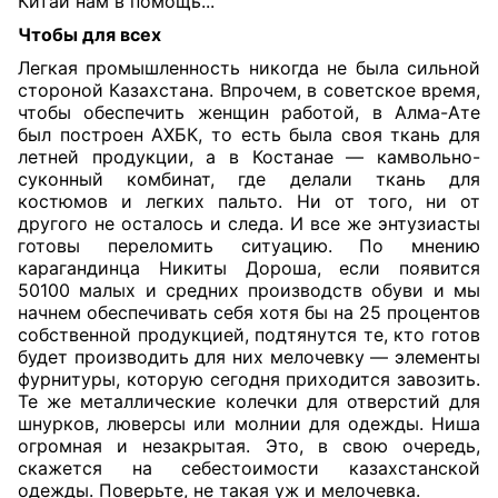
Китай нам в помощь...
Чтобы для всех
Легкая промышленность никогда не была сильной
стороной Казахстана. Впрочем, в советское время,
чтобы обеспечить женщин работой, в Алма-Ате
был построен АХБК, то есть была своя ткань для
летней продукции, а в Костанае — камвольно-
суконный комбинат, где делали ткань для
костюмов и легких пальто. Ни от того, ни от
другого не осталось и следа. И все же энтузиасты
готовы переломить ситуацию. По мнению
карагандинца Никиты Дороша, если появится
50100 малых и средних производств обуви и мы
начнем обеспечивать себя хотя бы на 25 процентов
собственной продукцией, подтянутся те, кто готов
будет производить для них мелочевку — элементы
фурнитуры, которую сегодня приходится завозить.
Те же металлические колечки для отверстий для
шнурков, люверсы или молнии для одежды. Ниша
огромная и незакрытая. Это, в свою очередь,
скажется на себестоимости казахстанской
одежды. Поверьте, не такая уж и мелочевка.