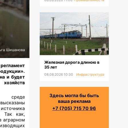
ьга Шишанова
Железная дорога длиною в
 регламент
35 лет
родукции».
08.08.2026 10:30
Инфраструктура
на и будет
хозяйств
Здесь могла бы быть
 среде
ваша реклама
 высказаны
 источника
+7 (705) 715 70 96
 Так как,
в аграрном
оизводящих