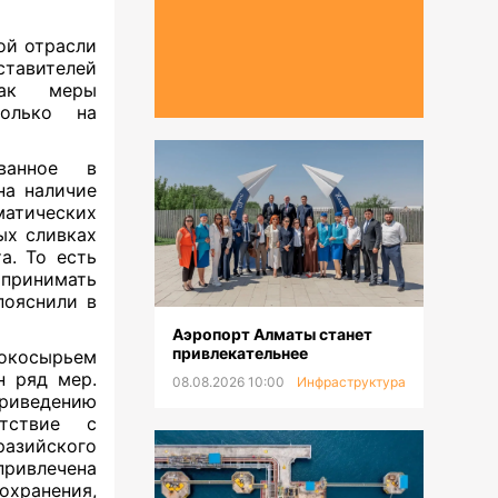
й отрасли
тавителей
как меры
только на
.
ванное в
на наличие
атических
ых сливках
а. То есть
принимать
пояснили в
Аэропорт Алматы станет
привлекательнее
окосырьем
н ряд мер.
08.08.2026 10:00
Инфраструктура
приведению
етствие с
азийского
привлечена
хранения,