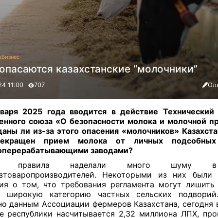
а
Бизнес
 опасаются казахстанские “молочники”
24 11:00
707
Ол
варя 2025 года вводится в действие Технический
нного союза «О безопасности молока и молочной п
аны ли из-за этого опасения «молочников» Казахста
екращен прием молока от личных подсобных 
оперерабатывающими заводами?
ые правила наделали много шуму в
зтоваропроизводителей. Некоторыми из них были
ия о том, что требования регламента могут лишить
а широкую категорию частных сельских подворий.
но данным Ассоциации фермеров Казахстана, сегодня 
е республики насчитывается 2,32 миллиона ЛПХ, пр