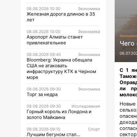
08.08.2026 10:30
Экономика
Железная дорога длиною в 35
лет
08.08.2026 10:00
Экономика
Экономик
Аэропорт Алматы станет
Чего
привлекательнее
06.07.20
08.08.2026 09:45
Экономика
Bloomberg: Украина обещала
США не атаковать
С 1 ян
инфраструктуру КТК в Черном
Таможе
море
Оправд
ли пр
08.08.2026 09:30
Экономика
Торг за недра
молок
Нов
08.08.2026 09:30
Исследования
сельхо
Горный король из Лондона и
опасен
золото Майкаина
доход
соглас
08.08.2026 09:15
Спорт
сектор
Лучшим бегуном стал…