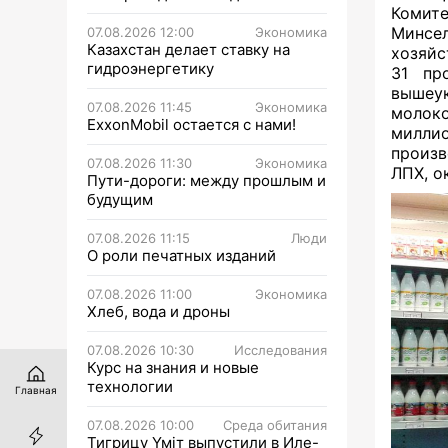
Комит
Минсел
07.08.2026 12:00
Экономика
Казахстан делает ставку на
хозяй
гидроэнергетику
31 пр
вышеук
07.08.2026 11:45
Экономика
молок
ExxonMobil остается с нами!
миллио
произв
07.08.2026 11:30
Экономика
ЛПХ, о
Пути-дороги: между прошлым и
будущим
07.08.2026 11:15
Люди
О роли печатных изданий
07.08.2026 11:00
Экономика
Хлеб, вода и дроны
07.08.2026 10:30
Исследования
Курс на знания и новые
технологии
Главная
07.08.2026 10:00
Среда обитания
Тигрицу Үміт выпустили в Иле-