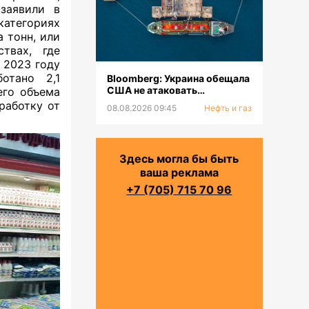
заявили в
категориях
а тонн, или
твах, где
 2023 году
отано 2,1
Bloomberg: Украина обещала
США не атаковать
его объема
инфраструктуру КТК в
работку от
08.08.2026 09:45
Нефть и газ
Черном море
Здесь могла бы быть
ваша реклама
+7 (705) 715 70 96