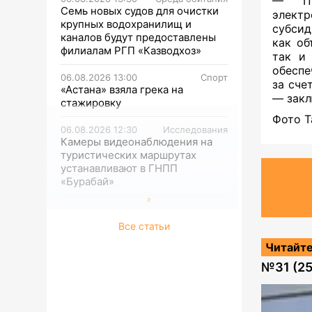
— Пр
Семь новых судов для очистки
элект
крупных водохранилищ и
субсид
каналов будут предоставлены
как об
филиалам РГП «Казводхоз»
так и 
обеспе
06.08.2026 13:00
Спорт
за сче
«Астана» взяла грека на
— закл
стажировку
Фото Т
06.08.2026 12:30
Исследования
Камеры видеонаблюдения на
туристических маршрутах
устанавливают в ГНПП
«Бурабай»
Все статьи
Читайте
№
31 (2