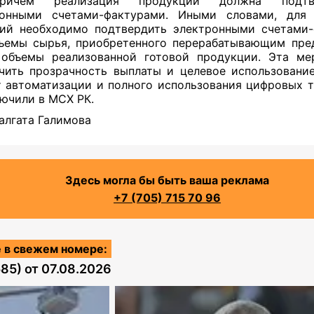
ичем реализация продукции должна подтве
ронными счетами-фактурами. Иными словами, для 
ий необходимо подтвердить электронными счетами
ъемы сырья, приобретенного перерабатывающим пре
объемы реализованной готовой продукции. Эта м
чить прозрачность выплаты и целевое использование
т автоматизации и полного использования цифровых те
ючили в МСХ РК.
алгата Галимова
Здесь могла бы быть ваша реклама
+7 (705) 715 70 96
 в свежем номере:
585)
от
07.08.2026