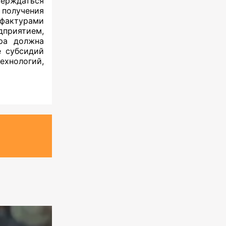
рждаться
получения
-фактурами
дприятием,
ера должна
 субсидий
хнологий,