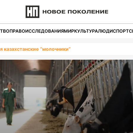
ТВО
ПРАВО
ИССЛЕДОВАНИЯ
МИР
КУЛЬТУРА
ЛЮДИ
СПОРТ
С
я казахстанские “молочники”