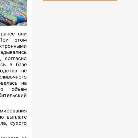
 ранее они
 При этом
ектронными
дывались
, согласно
ись в базе
одства не
сливочного
овалась на
го объем
ительский
мирования
по выплате
ла, сухого