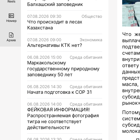
Reels
Балхашский заповедник
07.08.2026 09:30
Общество
Что происходит в лесах
Номер
Казахстана
Что же
07.08.2026 09:00
Экономика
выпла
Архив
Альтернативы КТК нет?
подтве
счета
06.08.2026 15:00
Среда обитания
внутри
Маркакольскому
ответу
государственному природному
данны
заповеднику 50 лет
предст
масла,
06.08.2026 14:30
Среда обитания
внутр
Начата подготовка к СОР 31
субсид
рынок
06.08.2026 14:00
Среда обитания
ФЕЙКОВАЯ ИНФОРМАЦИЯ!
Потом
Распространяемая фотография
систем
тигра не соответствует
субсид
действительности
молока
06.08.2026 13:30
Среда обитания