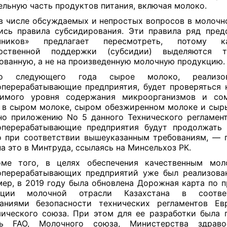
ельную часть продуктов питания, включая молоко.
в числе обсуждаемых и непростых вопросов в молочно
ись правила субсидирования. Эти правила ряд предс
чников» предлагает пересмотреть, потому 
арственной поддержки (субсидии) выделяются 
ованную, а не на произведенную молочную продукцию
 следующего года сырое молоко, реализо
перерабатывающие предприятия, будет проверяться 
тимого уровня содержания микроорганизмов и сом
 в сыром молоке, сыром обезжиренном молоке и сыр
но приложению No 5 данного Технического регламент
оперерабатывающие предприятия будут продолжать 
 при соответствии вышеуказанным требованиям, — 
на это в Минтруда, ссылаясь на Минсельхоз РК.
ме того, в целях обеспечения качественным мол
перерабатывающих предприятий уже был реализова
ер, в 2019 году была обновлена Дорожная карта по 
кции молочной отрасли Казахстана в соотв
аниями безопасности технических регламентов Евр
ического союза. При этом для ее разработки была 
ь FAO, Молочного союза, Министерства здравоо