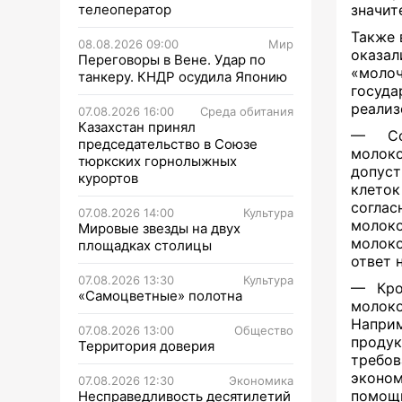
телеоператор
значит
Также 
08.08.2026 09:00
Мир
оказал
Переговоры в Вене. Удар по
«моло
танкеру. КНДР осудила Японию
госуд
реализ
07.08.2026 16:00
Среда обитания
Казахстан принял
— Со
председательство в Союзе
молоко
тюркских горнолыжных
допус
курортов
клеток
соглас
07.08.2026 14:00
Культура
молок
Мировые звезды на двух
молоко
площадках столицы
ответ 
07.08.2026 13:30
Культура
— Кро
«Самоцветные» полотна
молоко
Наприм
07.08.2026 13:00
Общество
проду
Территория доверия
требов
эконом
07.08.2026 12:30
Экономика
помощ
Несправедливость десятилетий