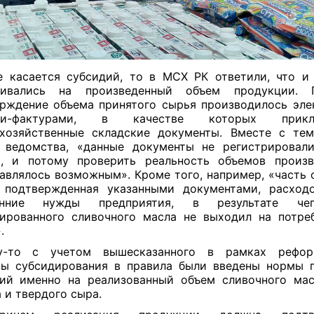
 касается субсидий, то в МСХ РК ответили, что и
чивались на произведенный объем продукции.
рждение объема принятого сырья производилось эл
ми-фактурами, в качестве которых прикла
хозяйственные складские документы. Вместе с тем
 ведомства, «данные документы не регистрировал
х, и потому проверить реальность объемов произв
авлялось возможным». Кроме того, например, «часть 
 подтвержденная указанными документами, расход
енние нужды предприятия, в результате че
ированного сливочного масла не выходил на потреб
».
у-то с учетом вышесказанного в рамках рефор
ы субсидирования в правила были введены нормы 
ий именно на реализованный объем сливочного мас
 и твердого сыра.