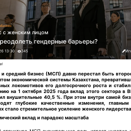
а
Бизнес
с с женским лицом
преодолеть гендерные барьеры?
26 13:30
345
Иг
el
и средний бизнес (МСП) давно перестал быть втор
том экономической системы Казахстана, превративш
вных локомотивов его долгосрочного роста и стабил
нию на 1 октября 2025 года вклад этого сектора в 
ил внушительные 40,5 %. При этом внутри самой би
ходят глубокие качественные изменения, главным
х стало стремительное усиление женского лидерства
ический вклад и парадокс масштаба
 структуре МСП значительную роль играет участие 