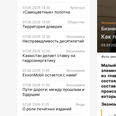
07.08.2026 13:30
Культура
«Самоцветные» полотна
07.08.2026 13:00
Общество
Экономик
Территория доверия
Бизне
Как 
07.08.2026 12:30
Экономика
Несправедливость десятилетий
03.07.20
07.08.2026 12:00
Экономика
Казахстан делает ставку на
Фото: pex
гидроэнергетику
Малый 
элемен
07.08.2026 11:45
Экономика
ExxonMobil остается с нами!
из гла
состоя
07.08.2026 11:30
Экономика
состав
Пути-дороги: между прошлым и
проис
будущим
которы
Эконом
07.08.2026 11:15
Люди
О роли печатных изданий
— В