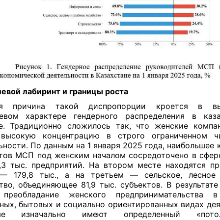
евой лабиринт и границы роста
ая причина такой диспропорции кроется в в
левом характере гендерного распределения в каза
е. Традиционно сложилось так, что женские комп
 высокую концентрацию в строго ограниченном ч
ьности. По данным на 1 января 2025 года, наибольшее 
тов МСП под женским началом сосредоточено в сфер
3 тыс. предприятий. На втором месте находятся п
 — 179,8 тыс., а на третьем — сельское, лесное
тво, объединяющее 81,9 тыс. субъектов. В результат
 преобладание женского предпринимательства в
ных, бытовых и социально ориентированных видах дея
рые изначально имеют определенный «пот