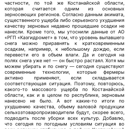
частности, по той же Костанайской области,
которая считается одним из основных
зерносеющих регионов. Согласно данным акимата,
существенного ущерба либо серьезного ухудшения
качеству зерновых недавно прошедшие осадки не
нанесли. Кроме того, мы утоснили данные от АО
«РГП «Казгидромет» в том, что уровень выпавшего
снега можно приравнять к кратковременным
осадкам, например, к небольшому дождю, если
перевести его в объем влаги. Да и сегодня на
полях снега уже нет — он быстро растаял. Хотя мы
можем убирать и по снегу — сегодня существуют
современные технологии, которые фермеры
активно применяют, если складывается
соответствующая ситуация. Поэтому, повторюсь,
какого-то массового ущерба по Костанайской
области, как и в целом по республике, зерновым
нанесено не было. А вот какие-то итоги по
ухудшению качества, объему валовой продукции
сельхозтоваропроизводители будут, скорее всего,
подводить после уборки всех культур. Добавлю,
что сегодня по погодным условиям ситуация во