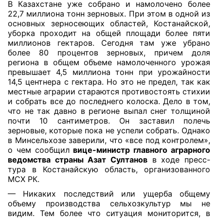
В Казахстане уже собрано и намолочено более
22,7 миллиона тонн зерновых. При этом в одной из
основных зерносеющих областей, Костанайской,
уборка проходит на общей площади более пяти
миллионов гектаров. Сегодня там уже убрано
более 80 процентов зерновых, причем доля
региона в общем объеме намолоченного урожая
превышает 4,5 миллиона тонн при урожайности
14,5 центнера с гектара. Но это не предел, так как
местные аграрии стараются противостоять стихии
и собрать все до последнего колоска. Дело в том,
что не так давно в регионе выпал снег толщиной
почти 10 сантиметров. Он заставил полечь
зерновые, которые пока не успели собрать. Однако
в Минсельхозе заверили, что «все под контролем»,
о чем сообщил
вице-министр главного аграрного
ведомства страны Азат Султанов
в ходе пресс-
тура в Костанайскую область, организованного
МСХ РК.
— Никаких последствий или ущерба общему
объему производства сельхозкультур мы не
видим. Тем более что ситуация мониторится, в