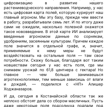
цифровизацию в развитие нашего
растениеводческого направления. Например, у нас
есть цифровая карта полей, которую курирует наш
главный агроном. Мы эту базу, прежде чем ввести
в работу, разрабатывали семь лет. И по итогу даже
сами не ожидали, насколько полезной окажется
такое нововведение. В этой карте ИИ анализирует
введенные агрономом данные по сорнякам,
удобрениям, засеянным культурам. Причем каждое
поле значится в отдельной графе, и, значит,
применяемые к нему меры не будут
воздействовать на остальные поля — там свои
потребности. Скажу больше, благодаря вот таким
новшествам сегодня у нас есть поля, где мы
снимаем урожай по 61,8 центнера с гектара! Но
главное — чем больше занимаешься
агротехнологиями, тем меньше зависишь от влаги
и дождей, — поделился с «НП» Алишер
Ходжаназаров.
И да, сегодня в Костанайской области так же
неплохо обстоят дела со сбором масличных. Пусть
даже некоторые поля подсолнуха подпали под