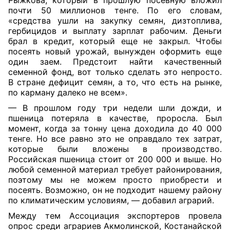
Рыжкова, который в прошлую посевную вложил
почти 50 миллионов тенге. По его словам,
«средства ушли на закупку семян, дизтоплива,
гербицидов и выплату зарплат рабочим. Деньги
брал в кредит, который еще не закрыл. Чтобы
посеять новый урожай, вынужден оформить еще
один заем. Предстоит найти качественный
семенной фонд, вот только сделать это непросто.
В стране дефицит семян, а то, что есть на рынке,
по карману далеко не всем».
— В прошлом году три недели шли дожди, и
пшеница потеряла в качестве, проросла. Был
момент, когда за тонну цена доходила до 40 000
тенге. Но все равно это не оправдало тех затрат,
которые были вложены в производство.
Российская пшеница стоит от 200 000 и выше. Но
любой семенной материал требует районирования,
поэтому мы не можем просто приобрести и
посеять. Возможно, он не подходит нашему району
по климатическим условиям, — добавил аграрий.
Между тем Ассоциация экспортеров провела
опрос среди аграриев Акмолинской, Костанайской