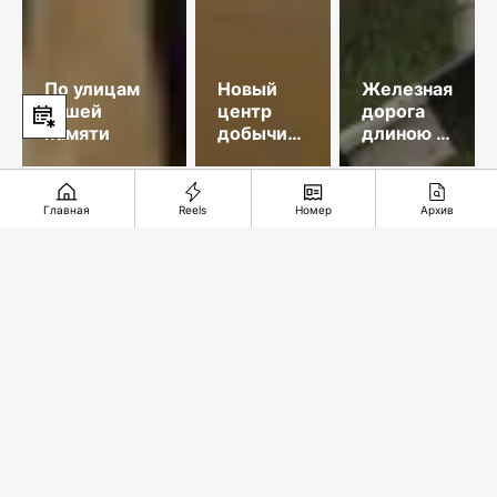
По улицам
Новый
Железная
нашей
центр
дорога
памяти
добычи
длиною в
меди
35 лет
Главная
Reels
Номер
Архив