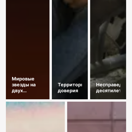
Мировые
звезды на
Территория
Несправедлив
двух
доверия
десятилетий
площадках
столицы