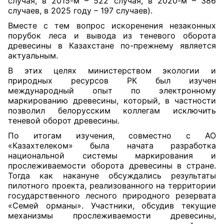
случая, в 2015-м – 522 случая, в 2020-м – 386
случаев, в 2025 году – 197 случаев).
Вместе с тем вопрос искоренения незаконных
порубок леса и вывода из теневого оборота
древесины в Казахстане по-прежнему является
актуальным.
В этих целях министерством экологии и
природных ресурсов РК был изучен
международный опыт по электронному
маркированию древесины, который, в частности
позволил белорусским коллегам исключить
теневой оборот древесины.
По итогам изучения, совместно с АО
«Казахтелеком» была начата разработка
национальной системы маркирования и
прослеживаемости оборота древесины в стране.
Тогда как накануне обсуждались результаты
пилотного проекта, реализованного на территории
государственного лесного природного резервата
«Семей орманы». Участники, обсудив текущие
механизмы прослеживаемости древесины,