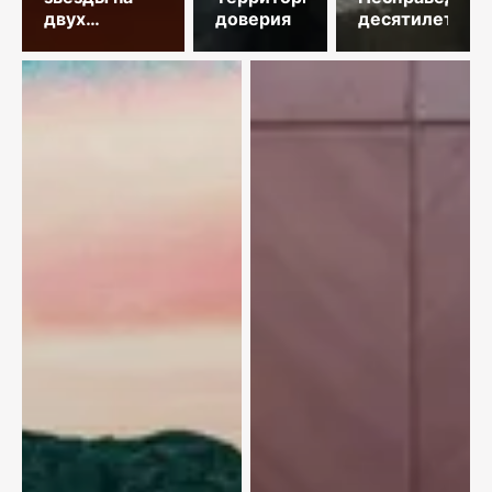
двух
доверия
десятилетий
площадках
столицы