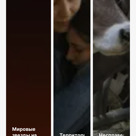
Мировые
звезды на
Территория
Несправедлив