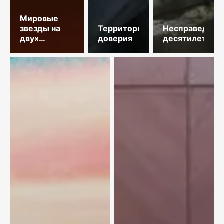
Мировые
звезды на
Территория
Несправедлив
двух
доверия
десятилетий
площадках
столицы