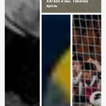
XXI век и мы. Табачок
врозь