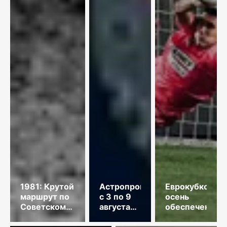
1981: Крутой
Астропрогноз
Еврокубковая
маршрут по
с 3 по 9
осень
Советскому
августа
обеспечена
Союзу
2026