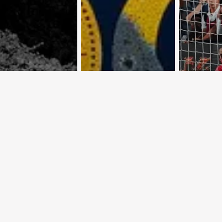
 Крутой
Астропрогноз с
Евроку
рут по
3 по 9 августа
осень
тскому Союзу
2026 года
обеспе