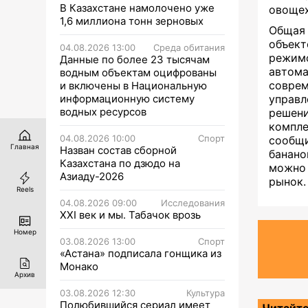
В Казахстане намолочено уже
овоще
1,6 миллиона тонн зерновых
Общая
объект
04.08.2026 13:00
Среда обитания
режим
Данные по более 23 тысячам
автом
водным объектам оцифрованы
совре
и включены в Национальную
информационную систему
управ
водных ресурсов
решен
компле
04.08.2026 10:00
Спорт
сообщи
Главная
Назван состав сборной
банано
Казахстана по дзюдо на
можно 
Азиаду-2026
рынок.
Reels
04.08.2026 09:00
Исследования
XXI век и мы. Табачок врозь
Номер
03.08.2026 13:00
Спорт
«Астана» подписала гонщика из
Монако
Архив
03.08.2026 12:30
Культура
Полюбившийся сериал имеет
Читайте