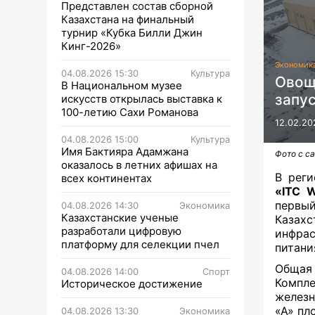
Представлен состав сборной
Казахстана на финальный
турнир «Кубка Билли Джин
Кинг-2026»
Экономик
04.08.2026 15:30
Культура
Овощ
В Национальном музее
запу
искусств открылась выставка к
100-летию Сахи Романова
12.02.20
04.08.2026 15:00
Культура
Имя Бактияра Адамжана
Фото с са
оказалось в летних афишах на
В реги
всех континентах
«ITC 
первый
04.08.2026 14:30
Экономика
Казахстанские ученые
Казах
разработали цифровую
инфрас
платформу для селекции пчел
питани
Общая
04.08.2026 14:00
Спорт
Компле
Историческое достижение
железн
«А» пл
04.08.2026 13:30
Экономика