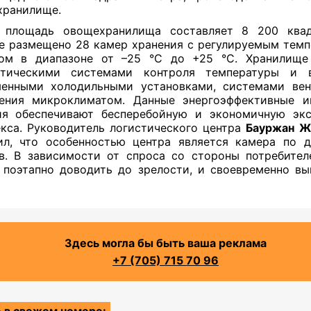
хранилище.
 площадь овощехранилища составляет 8 200 квад
е размещено 28 камер хранения с регулируемым тем
ом в диапазоне от –25 °C до +25 °C. Хранилище
атическими системами контроля температуры и в
менными холодильными установками, системами вен
ления микроклиматом. Данные энергоэффективные и
ия обеспечивают бесперебойную и экономичную экс
кса. Руководитель логистического центра
Бауржан Ж
л, что особенностью центра является камера по 
в. В зависимости от спроса со стороны потребител
поэтапно доводить до зрелости, и своевременно вы
Здесь могла бы быть ваша реклама
+7 (705) 715 70 96
 в свежем номере: