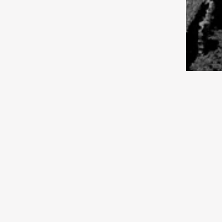
экономика
01.08.2026 10:30
Экономика
Рейтинг городов
01.08.2026 10:00
Экономика
Цена разумности
01.08.2026 09:30
Исследования
Hold my kumys
01.08.2026 09:00
Мир
Где сила, брат? Европа в огне.
Опасно: «марафон оргазмов»
1981:
марш
Сове