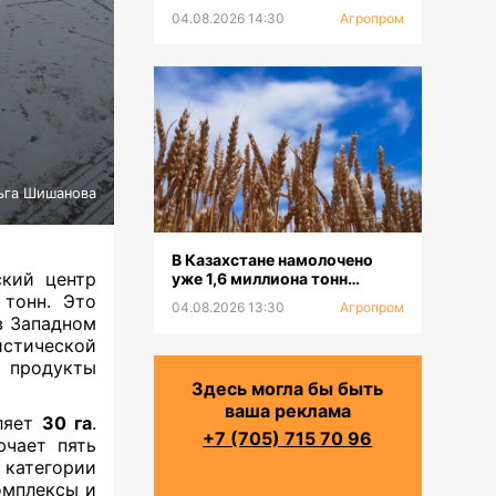
платформу для селекции
04.08.2026 14:30
Агропром
пчел
ьга Шишанова
В Казахстане намолочено
ский центр
уже 1,6 миллиона тонн
зерновых
тонн. Это
04.08.2026 13:30
Агропром
в Западном
стической
е продукты
Здесь могла бы быть
ваша реклама
ляет
30 га
.
+7 (705) 715 70 96
ючает пять
 категории
омплексы и