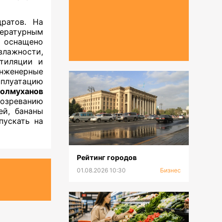
ратов. На
пературным
 оснащено
лажности,
тиляции и
нженерные
плуатацию
олмуханов
дозреванию
ей, бананы
пускать на
Рейтинг городов
01.08.2026 10:30
Бизнес