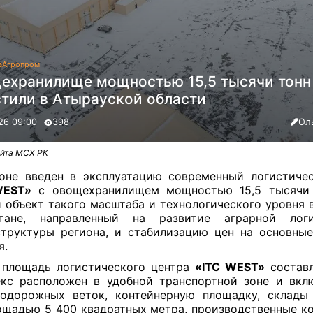
а
Агропром
ехранилище мощностью 15,5 тысячи тонн
стили в Атырауской области
26 09:00
398
Ол
йта МСХ РК
оне введен в эксплуатацию современный логистиче
WEST»
с овощехранилищем мощностью 15,5 тысячи 
 объект такого масштаба и технологического уровня 
стане, направленный на развитие аграрной логи
труктуры региона, и стабилизацию цен на основны
я.
 площадь логистического центра
«ITC WEST»
состав
кс расположен в удобной транспортной зоне и вкл
одорожных веток, контейнерную площадку, склады
ощадью 5 400 квадратных метра, производственные к