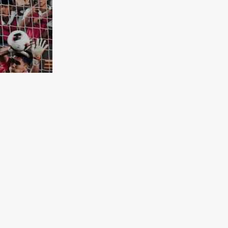
бковая
чена