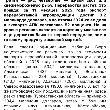
третьи — рис, четвертые — живой скот или
свежемороженую рыбу. Переработка растет. Это
правда: за 11 месяцев 2025 года экспорт
переработанной агропродукции достиг 3,2
миллиарда долларов, а по итогам 2024-го ее доля
в экспорте АПК составляла 52 процента. Но на
уровне регионов экспортная корзина у многих все
еще держится ближе к первой переделке, чем к
готовому продукту с высокой маржой.
Если свести официальные таблицы Бюро
нацстатистики по регионам, то по стоимости
экспорта переработанной агропродукции среди
областей в 2025 году лидировали Костанайская
область (около 534,2 миллиона долларов),
Алматинская (437 миллиона), Восточно-
Казахстанская (284 миллиона), Туркестанская
(213,7 миллиона), Абайская (207,5 миллиона) и
Северо-Казахстанская (190,6 миллиона). А вот по
животноводческой продукции картина иная: здесь
резко впереди Туркестанская область — примерно
204,4 миллиона долларов, затем с большим
отрывом идут Алматинская, Костанайская,