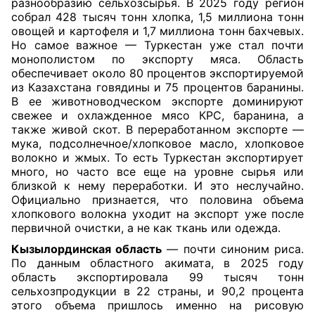
разнообразию сельхозсырья. В 2025 году регион
собрал 428 тысяч тонн хлопка, 1,5 миллиона тонн
овощей и картофеля и 1,7 миллиона тонн бахчевых.
Но самое важное — Туркестан уже стал почти
монополистом по экспорту мяса. Область
обеспечивает около 80 процентов экспортируемой
из Казахстана говядины и 75 процентов баранины.
В ее животноводческом экспорте доминируют
свежее и охлажденное мясо КРС, баранина, а
также живой скот. В переработанном экспорте —
мука, подсолнечное/хлопковое масло, хлопковое
волокно и жмых. То есть Туркестан экспортирует
много, но часто все еще на уровне сырья или
близкой к нему переработки. И это неслучайно.
Официально признается, что половина объема
хлопкового волокна уходит на экспорт уже после
первичной очистки, а не как ткань или одежда.
Кызылординская область
— почти синоним риса.
По данным областного акимата, в 2025 году
область экспортировала 99 тысяч тонн
сельхозпродукции в 22 страны, и 90,2 процента
этого объема пришлось именно на рисовую