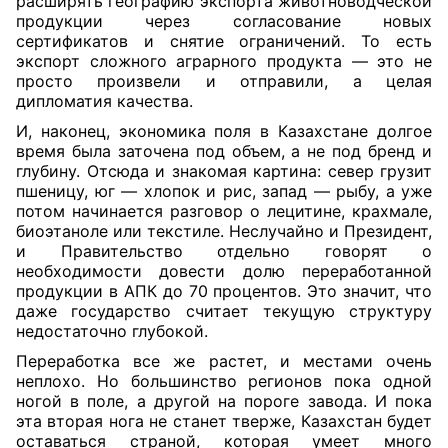
расширять географию экспорта животноводческой
продукции через согласование новых
сертификатов и снятие ограничений. То есть
экспорт сложного аграрного продукта — это не
просто произвели и отправили, а целая
дипломатия качества.
И, наконец, экономика поля в Казахстане долгое
время была заточена под объем, а не под бренд и
глубину. Отсюда и знакомая картина: север грузит
пшеницу, юг — хлопок и рис, запад — рыбу, а уже
потом начинается разговор о лецитине, крахмале,
биоэтаноле или текстиле. Неслучайно и Президент,
и Правительство отдельно говорят о
необходимости довести долю переработанной
продукции в АПК до 70 процентов. Это значит, что
даже государство считает текущую структуру
недостаточно глубокой.
Переработка все же растет, и местами очень
неплохо. Но большинство регионов пока одной
ногой в поле, а другой на пороге завода. И пока
эта вторая нога не станет тверже, Казахстан будет
оставаться страной, которая умеет много