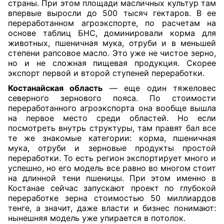
страны. При этом площади масличных культур там
впервые выросли до 500 тысяч гектаров. В ее
переработанном агроэкспорте, по расчетам на
основе таблиц БНС, доминировали корма для
животных, пшеничная мука, отруби и в меньшей
степени рапсовое масло. Это уже не чистое зерно,
но и не сложная пищевая продукция. Скорее
экспорт первой и второй ступеней переработки.
Костанайская область
— еще один тяжеловес
северного зернового пояса. По стоимости
переработанного агроэкспорта она вообще вышла
на первое место среди областей. Но если
посмотреть внутрь структуры, там правят бал все
те же знакомые категории: корма, пшеничная
мука, отруби и зерновые продукты простой
переработки. То есть регион экспортирует много и
успешно, но его модель все равно во многом стоит
на длинной тени пшеницы. При этом именно в
Костанае сейчас запускают проект по глубокой
переработке зерна стоимостью 50 миллиардов
тенге, а значит, даже власти и бизнес понимают:
нынешняя модель уже упирается в потолок.