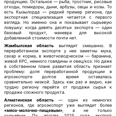
продукцию. Остальное — рыба, тростник, рисовые
отходы, помидоры, дыни, арбузы, овцы и козы. То
есть Кызылорда — редкий пример региона, где
экспортная специализация читается с первого
взгляда. Но именно она и показывает сырьевую
ловушку: когда девять десятых экспорта — один
базовый продукт, маневра для высокой
добавленной стоимости почти нет.
Жамбылская область
выглядит смешанно. В
переработанном экспорте у нее заметны мука,
сахар и корма, в животноводческом — баранина,
живой КРС, немного говядины и овец/коз. Но даже
в собственном плане развития область признает
проблему: доля переработанной продукции в
агроэкспорте долгое время оставалась
сравнительно низкой. Здесь как раз и видно, как
трудно региону перейти от продажи сырья к
продаже сложного продукта.
Алматинская область
— один из немногих
регионов, где агроэкспорт уже выглядит более
«мясо-молочно-пищевым»
, а не только
сырьевым. По итогам 2025 года экспорт