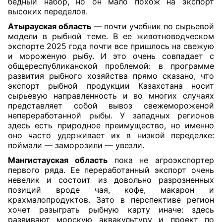
бедный набор, но он мало похож на экспорт
высоких переделов.
Атырауская область
— почти учебник по сырьевой
модели в рыбной теме. В ее животноводческом
экспорте 2025 года почти все пришлось на свежую
и мороженую рыбу. И это очень совпадает с
общереспубликанской проблемой: в программе
развития рыбного хозяйства прямо сказано, что
экспорт рыбной продукции Казахстана носит
сырьевую направленность и во многих случаях
представляет собой вывоз свежемороженой
непереработанной рыбы. У западных регионов
здесь есть природное преимущество, но именно
оно часто удерживает их в низкой переделке:
поймали — заморозили — увезли.
Мангистауская область
пока не агроэкспортер
первого ряда. Ее переработанный экспорт очень
невелик и состоит из довольно разрозненных
позиций вроде чая, кофе, макарон и
крахмалопродуктов. Зато в перспективе регион
хочет разыграть рыбную карту иначе: здесь
развивают морскую аквакультуру и проект по