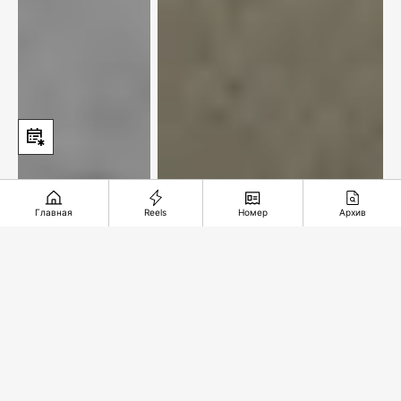
Главная
Reels
Номер
Архив
XXI век и мы. Табачок
врозь