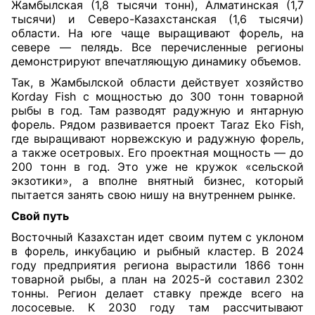
Жамбылская (1,8 тысячи тонн), Алматинская (1,7
тысячи) и Северо-Казахстанская (1,6 тысячи)
области. На юге чаще выращивают форель, на
севере — пелядь. Все перечисленные регионы
демонстрируют впечатляющую динамику объемов.
Так, в Жамбылской области действует хозяйство
Korday Fish с мощностью до 300 тонн товарной
рыбы в год. Там разводят радужную и янтарную
форель. Рядом развивается проект Taraz Eko Fish,
где выращивают норвежскую и радужную форель,
а также осетровых. Его проектная мощность — до
200 тонн в год. Это уже не кружок «сельской
экзотики», а вполне внятный бизнес, который
пытается занять свою нишу на внутреннем рынке.
Свой путь
Восточный Казахстан идет своим путем с уклоном
в форель, инкубацию и рыбный кластер. В 2024
году предприятия региона вырастили 1866 тонн
товарной рыбы, а план на 2025-й составил 2302
тонны. Регион делает ставку прежде всего на
лососевые. К 2030 году там рассчитывают