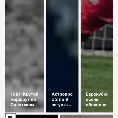
1981: Крутой
Астропрогноз
Еврокубковая
маршрут по
с 3 по 9
осень
Советскому
августа
обеспечена
Союзу
2026
года