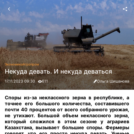
Экономика
Агропром
Некуда девать. И некуда деваться
17.11.2023 09:30
611
Ольга Шишанова
Споры из-за неклассного зерна в республике, а
точнее его большого количества, составившего
почти 40 процентов от всего собранного урожая,
не утихают
.
Большой объем неклассного зерна,
который сложился в этом сезоне у аграриев
Казахстана, вызывает большие споры. Фермеры
говорят, что его просто некуда девать. Ученые