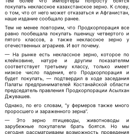
Тем более что импортеры попросту боятся
покупать неклассное казахстанское зерно. К слову,
о том, что от него может отказаться и Афганистан,
наше издание сообщало ранее.
Тем не менее повторим, что Продкорпорация все
равно пообещала покупать пшеницу четвертого и
пятого классов, а также неклассное зерно у
отечественных аграриев. И вот почему.
— На рынке есть неклассное зерно, которое по
клейковине, натуре и другим показателям
соответствует третьему классу, только имеет
низкое число падения, его Продкорпорация и
будет покупать, — подтвердил в ходе заседания
Палаты предпринимателей Костанайской области
председатель правления Продкорпорации Асылхан
Джувашев.
Однако, по его словам, “у фермеров также много
проросшего и зараженного зерна”.
— Это зерно птицеводы, животноводы и
зарубежные покупатели брать боятся. Но мы
сегодня рассматриваем возможность проведения