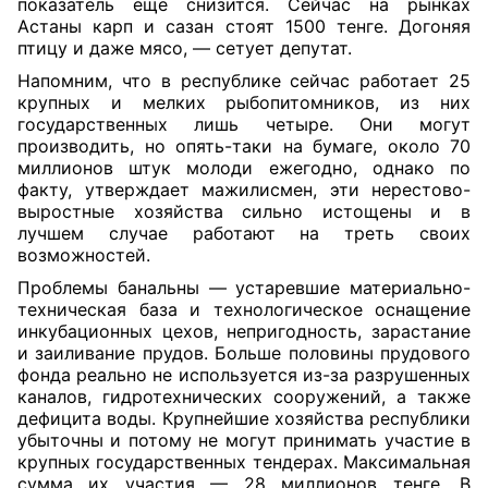
показатель еще снизится. Сейчас на рынках
Астаны карп и сазан стоят 1500 тенге. Догоняя
птицу и даже мясо, — сетует депутат.
Напомним, что в республике сейчас работает 25
крупных и мелких рыбопитомников, из них
государственных лишь четыре. Они могут
производить, но опять-таки на бумаге, около 70
миллионов штук молоди ежегодно, однако по
факту, утверждает мажилисмен, эти нерестово-
выростные хозяйства сильно истощены и в
лучшем случае работают на треть своих
возможностей.
Проблемы банальны — устаревшие материально-
техническая база и технологическое оснащение
инкубационных цехов, непригодность, зарастание
и заиливание прудов. Больше половины прудового
фонда реально не используется из-за разрушенных
каналов, гидротехнических сооружений, а также
дефицита воды. Крупнейшие хозяйства республики
убыточны и потому не могут принимать участие в
крупных государственных тендерах. Максимальная
сумма их участия — 28 миллионов тенге. В