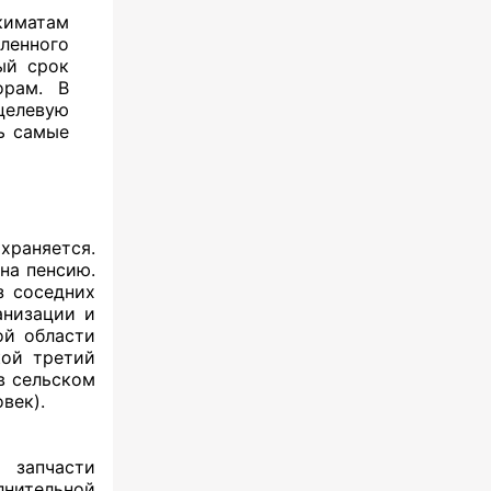
киматам
ленного
ый срок
орам. В
целевую
ь самые
храняется.
на пенсию.
з соседних
анизации и
ой области
кой третий
в сельском
овек).
 запчасти
нительной