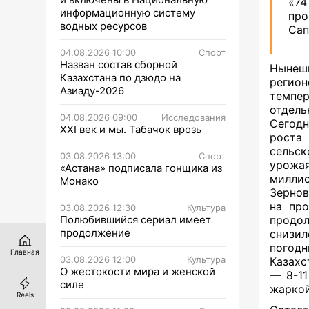
«74
информационную систему
пр
водных ресурсов
Сап
04.08.2026 10:00
Спорт
Назван состав сборной
Нынешн
Казахстана по дзюдо на
регио
Азиаду-2026
темпе
отдель
04.08.2026 09:00
Исследования
Сегодн
XXI век и мы. Табачок врозь
роста
сельск
03.08.2026 13:00
Спорт
урожая
«Астана» подписала гонщика из
миллио
Монако
Зернов
на про
03.08.2026 12:30
Культура
Полюбившийся сериал имеет
продол
продолжение
снизил
погод
Главная
03.08.2026 12:00
Культура
Казахс
О жестокости мира и женской
— 8-11
силе
жаркой
Reels