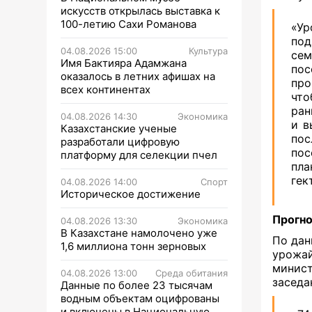
искусств открылась выставка к
100-летию Сахи Романова
«Ур
под
04.08.2026 15:00
Культура
се
Имя Бактияра Адамжана
пос
оказалось в летних афишах на
про
всех континентах
что
ран
04.08.2026 14:30
Экономика
и в
Казахстанские ученые
пос
разработали цифровую
пос
платформу для селекции пчел
пла
гек
04.08.2026 14:00
Спорт
Историческое достижение
Прогно
04.08.2026 13:30
Экономика
В Казахстане намолочено уже
По дан
1,6 миллиона тонн зерновых
урожай
минист
04.08.2026 13:00
Среда обитания
заседа
Данные по более 23 тысячам
водным объектам оцифрованы
и включены в Национальную