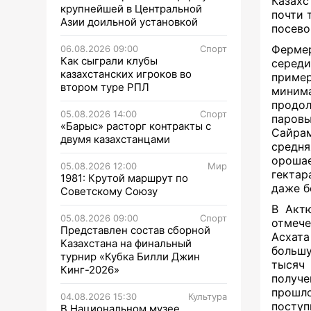
Казахс
крупнейшей в Центральной
почти 
Азии доильной установкой
посево
Ферме
06.08.2026 09:00
Спорт
Как сыграли клубы
серед
казахстанских игроков во
приме
втором туре РПЛ
минима
продо
05.08.2026 14:00
Спорт
паров
«Барыс» расторг контракты с
Сайрам
двумя казахстанцами
средня
орошае
05.08.2026 12:00
Мир
гектар
1981: Крутой маршрут по
даже б
Советскому Союзу
В Актю
05.08.2026 09:00
Спорт
отмече
Представлен состав сборной
Асхата
Казахстана на финальный
большу
турнир «Кубка Билли Джин
тысяч 
Кинг-2026»
получе
прошл
04.08.2026 15:30
Культура
поступ
В Национальном музее