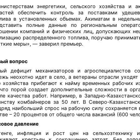
нистерствам энергетики, сельского хозяйства и а
астей обеспечить контроль за поставками удешев
лива в установленных объемах. Акиматам в недельн
дставить полные данные по региональным операт
ошении компаний и физических лиц, допускающих не
лизацию распределенного топлива, поручаю принимат
ткие меры», — заверил премьер.
вый вопрос
ый дефицит механизаторов и агроспециалистов со
жь неохотно идет в село, а ветераны отрасли уходят 
 хозяйства прибегают к найму временных рабочих и
 что порой создает дополнительные сложности в орг
ле качества работ. Например, в Западно-Казахстанск
нству комбайнеров за 50 лет. В Северо-Казахстанс
дряд наибольший спрос на рабочую силу сохраняется 
тве – 20 процентов от общего числа вакансий (600 чел
овое давление
тенге, инфляция и рост цен на сельхозтехнику и
лкивают крестьян к сокращению затрат. Без допол