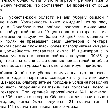
танской области. На 8 июля аграрии региона уже 
тысячу гектаров, что составляет 11,4 процента от общ
в.
ры Туркестанской области начали уборку озимой 
ине июня. Урожайность ниже ожиданий из-за засух
ру, в Ордабасинском районе, вопреки ожиданиям
льной урожайности в 10 центнеров с гектара, фактиче
лжительной засухи — более 70 дней без осадков 
ых полях не превышает семи центнеров с гектара
ском районе сложилась более благоприятная ситуац
я урожайность составляет около 15 центнеров с г
мых участках в разных районах получают 30-35 ц
а, что значительно выше средних показателей по облас
олее высокая урожайность не гарантирует прибыли.
бинской области уборка озимых культур окончена
но в ходе аппаратного совещания с участием аки
 Шахарова, благоприятные погодные условия позволил
ю часть уборочной кампании без простоев. Всего 
гектаров. При средней урожайности 14,1 центнера
но 606 тысяч тонн зерна. Оба показателя значительно
огодние, когда была получена 421 тысяча тонн. 
ила 141 тысяча тонн зерна нового урожая.