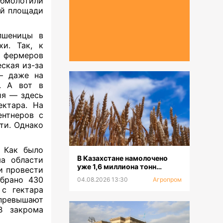
обмолотили
ей площади
пшеницы в
и. Так, к
 фермеров
ская из-за
— даже на
. А вот в
ия — здесь
ектара. На
ентнеров с
ти. Однако
. Как было
В Казахстане намолочено
ма области
уже 1,6 миллиона тонн
и провести
зерновых
убрано 430
04.08.2026 13:30
Агропром
 с гектара
 превышают
В закрома