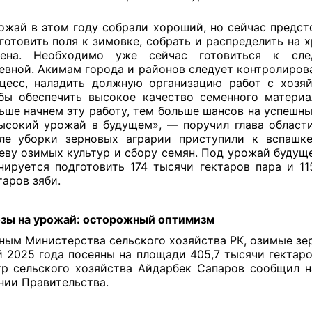
ожай в этом году собрали хороший, но сейчас предст
готовить поля к зимовке, собрать и распределить на 
мена. Необходимо уже сейчас готовиться к сл
евной. Акимам города и районов следует контролиров
цесс, наладить должную организацию работ с хозяй
бы обеспечить высокое качество семенного материа
ьше начнем эту работу, тем больше шансов на успешн
ысокий урожай в будущем», — поручил глава области
ле уборки зерновых аграрии приступили к вспашке
еву озимых культур и сбору семян. Под урожай будущ
нируется подготовить 174 тысячи гектаров пара и 11
таров зяби.
зы на урожай: осторожный оптимизм
ным Министерства сельского хозяйства РК, озимые зе
 2025 года посеяны на площади 405,7 тысячи гектаро
р сельского хозяйства Айдарбек Сапаров сообщил 
нии Правительства.