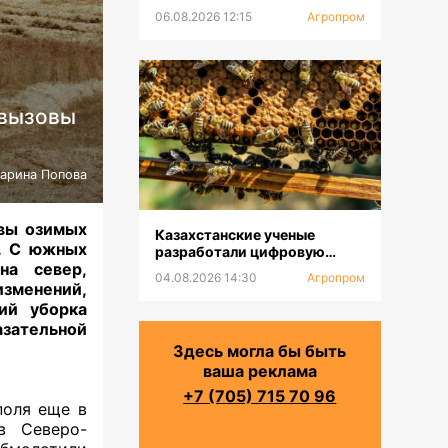
с крупнейшей в Центральной
06.08.2026 12:15
Агропром
Азии доильной установкой
 вызовы
арина Попова
твы озимых
Казахстанские ученые
ы. С южных
разработали цифровую
на север,
платформу для селекции
04.08.2026 14:30
Агропром
пчел
изменений,
ий уборка
азательной
Здесь могла бы быть
ваша реклама
+7 (705) 715 70 96
поля еще в
в Северо-