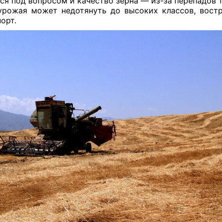
ся под вопросом и качество зерна — из-за перепадов 
урожая может недотянуть до высоких классов, вост
орт.