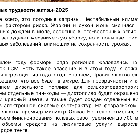
ные трудности жатвы-2025
 всего, это погодные капризы. Нестабильный клима
м фактором риска. Жаркий и сухой июнь сменился
ных дождей в июле, особенно в юго-восточных регион
 затрудняет механическую уборку, но и повышает рис
вых заболеваний, влияющих на сохранность урожая.
шлом году фермеры ряда регионов жаловались на
ок ГСМ. Есть такое опасение и в этом году, к сожа
я переходит из года в год. Впрочем, Правительство ещ
бещало, что все будет в ажуре. Для прозрачности и к
нием дизельного топлива для сельхозтоваропроиз
ны отдельные пин-коды — дизтопливо будет окрашено
и красный цвета, а также будет создан отдельный в
в электронной системе счет-фактур. На февральском
ельства премьер-министр Олжас Бектенов отметил, 
бъем финансирования полевых работ увеличен до 700 
, объемы средств на лизинговые услуги вырос
рдов тенге.