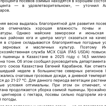
 процента посевов озимых находятся в хорошем состо
оцента — в удовлетворительном», — уточнил А
аров.
яя весна выдалась благоприятной для развития посев
нов отмечалась хорошая влажность почвы и 
ратуры. Однако майские заморозки и июньская
ных районах юга и центра могут сказаться на качес
я в стране складываются благоприятные погодные у
 зерновых и масличных культур. Поэтому Ин
охозяйственная служба МСХ США (FAS USDA) повыси
 пшеницы в Казахстане в 2025 году с 14,5 миллио
на тонн. Об этом сообщил руководитель департамента
ого союза Казахстана Евгений Карабанов. Как отмети
шедшей неделе в большинстве северных регионов 
жались очаговые грозовые дожди, а дневной темпера
ся до 21-27 °С. Для данного периода вегетации растен
ные условия оптимальны. При этом он отмечает, ч
тана продолжается уборка озимой пшеницы. Урожайно
 центнеров с гектара, посевы сильно подгорели из-
 погоды.