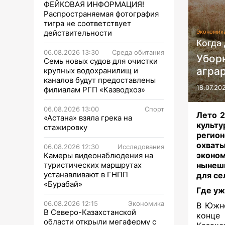
ФЕЙКОВАЯ ИНФОРМАЦИЯ!
Распространяемая фотография
тигра не соответствует
действительности
Экономик
Когда 
06.08.2026 13:30
Среда обитания
Убор
Семь новых судов для очистки
агра
крупных водохранилищ и
каналов будут предоставлены
18.07.20
филиалам РГП «Казводхоз»
06.08.2026 13:00
Спорт
Лето 2
«Астана» взяла грека на
культу
стажировку
регио
охваты
06.08.2026 12:30
Исследования
эконо
Камеры видеонаблюдения на
туристических маршрутах
нынешн
устанавливают в ГНПП
для се
«Бурабай»
Где уж
06.08.2026 12:15
Экономика
В Южно
В Северо-Казахстанской
конце
области открыли мегаферму с