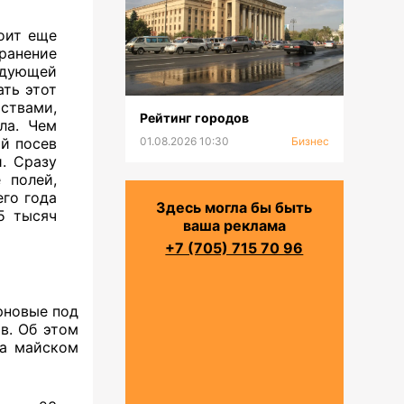
оит еще
хранение
едующей
ать этот
ствами,
Рейтинг городов
ла. Чем
ый посев
01.08.2026 10:30
Бизнес
. Сразу
 полей,
его года
Здесь могла бы быть
5 тысяч
ваша реклама
+7 (705) 715 70 96
рновые под
в. Об этом
на майском