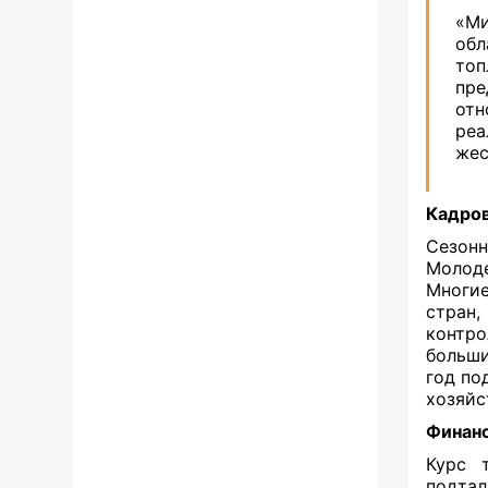
«Ми
обл
топ
пре
отн
реа
жес
Кадро
Сезонн
Молоде
Многие
стран,
контро
больши
год по
хозяйс
Финанс
Курс 
подта