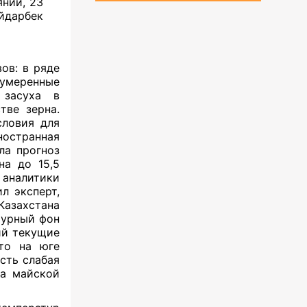
янии, 23
йдарбек
ов: в ряде
умеренные
 засуха в
тве зерна.
словия для
остранная
ла прогноз
на до 15,5
 аналитики
л эксперт,
Казахстана
турный фон
ий текущие
то на юге
сть слабая
за майской