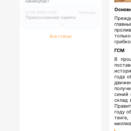
каникулах?
Основ
01.08.2026 13:00
Культура
Прикосновение памяти
Прежде
главны
пролив
только
Все статьи
грибко
ГСМ
В про
постав
истори
года о
движе
получе
синий 
склад 
Правит
году о
тенге
миллиа