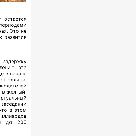
т остается
 периодами
ах. Это не
к развития
 задержку
лению, эта
е в начале
онтроля за
водителей
 в желтый,
иртуальный
 заседании
что в этом
миллиардов
ли до 200