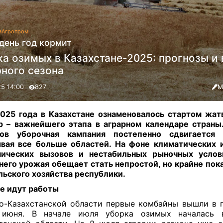
а
Агропром
день год кормит
ка озимых в Казахстане-2025: прогнозы и
рного сезона
25 14:00
827
М
025 года в Казахстане ознаменовалось стартом жа
р – важнейшего этапа в аграрном календаре стран
нов уборочная кампания постепенно сдвигается 
вая все больше областей. На фоне климатических 
мических вызовов и нестабильных рыночных услов
его урожая обещает стать непростой, но крайне пок
льского хозяйства республики
.
е идут работы
-Казахстанской области первые комбайны вышли в 
 июня. В начале июля уборка озимых началась 