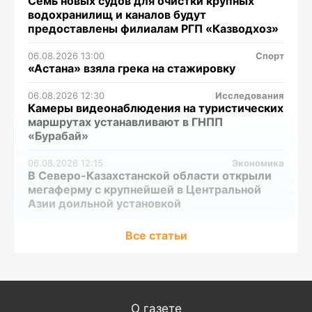
Семь новых судов для очистки крупных
водохранилищ и каналов будут
предоставлены филиалам РГП «Казводхоз»
06.08.2026 13:00
Спорт
«Астана» взяла грека на стажировку
06.08.2026 12:30
Исследования
Камеры видеонаблюдения на туристических
маршрутах устанавливают в ГНПП
«Бурабай»
06.08.2026 12:15
Экономика
В Северо-Казахстанской области открыли
мегаферму с крупнейшей в Центральной
Азии доильной установкой
06.08.2026 09:00
Спорт
Все статьи
Как сыграли клубы казахстанских игроков
во втором туре РПЛ
05.08.2026 14:00
Спорт
«Барыс» расторг контракты с двумя
О газете
казахстанцами