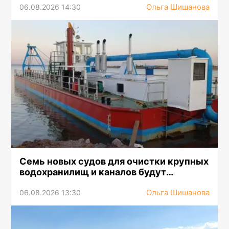
Ольга Шишанова
06.08.2026 14:30
Семь новых судов для очистки крупных
водохранилищ и каналов будут
предоставлены филиалам РГП
Ольга Шишанова
«Казводхоз»
06.08.2026 13:30