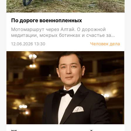
По дороге военнопленных
Мотомаршрут через Алтай. О дорожной
медитации, мокрых ботинках и счастье за
перевалом
Человек дела
12.06.2026 13:30