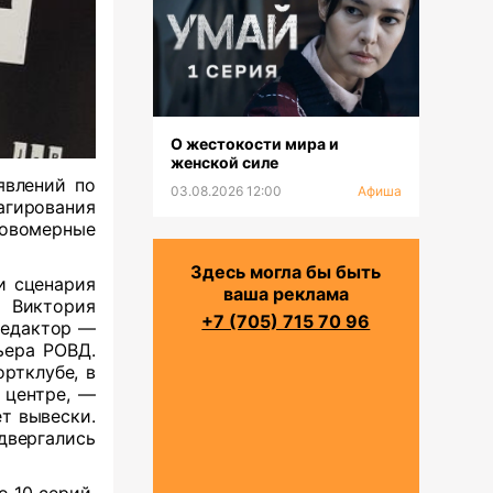
О жестокости мира и
женской силе
явлений по
03.08.2026 12:00
Афиша
агирования
ровомерные
Здесь могла бы быть
и сценария
ваша реклама
 Виктория
+7 (705) 715 70 96
редактор —
ьера РОВД.
ртклубе, в
 центре, —
т вывески.
вергались