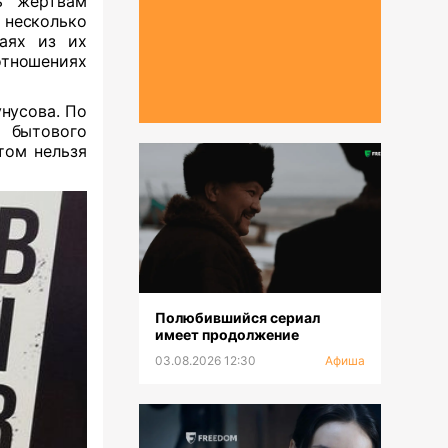
ь жертвам
несколько
аях из их
отношениях
нусова. По
 бытового
том нельзя
Полюбившийся сериал
имеет продолжение
03.08.2026 12:30
Афиша