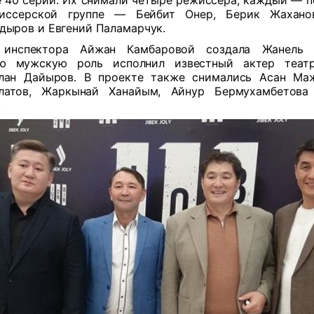
е 40 серий. Их снимали четыре режиссера, каждый — по
иссерской группе — Бейбит Онер, Берик Жахано
дыров и Евгений Паламарчук.
 инспектора Айжан Камбаровой создала Жанель С
ую мужскую роль исполнил известный актер теат
лан Дайыров. В проекте также снимались Асан Ма
латов, Жаркынай Ханайым, Айнур Бермухамбетова
.