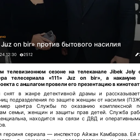
ино
 Juz on bir» против бытового насилия
24 12:30
2512
м телевизионном сезоне на телеканале Jibek Joly 
ера телесериала «111» Juz on bir», а накануне 
оекта с аншлагом провели его презентацию в кинотеат
л снят в жанре детективной драмы и рассказывает
ниц подразделения по защите женщин от насилия (ПЗЖН
омер центра Службы по оказанию комплексной 
ам семьи, женщин и защиты прав детей. Служба рабо
енциальна, находится на связи с ДВД и оперативным
ов.
я героиня сериала — инспектор Айжан Камбарова. Ей 