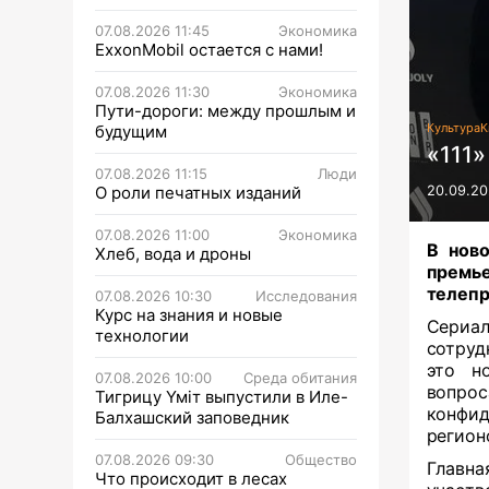
07.08.2026 11:45
Экономика
ExxonMobil остается с нами!
07.08.2026 11:30
Экономика
Пути-дороги: между прошлым и
Культура
К
будущим
«111»
07.08.2026 11:15
Люди
О роли печатных изданий
20.09.20
07.08.2026 11:00
Экономика
В ново
Хлеб, вода и дроны
премь
телепр
07.08.2026 10:30
Исследования
Курс на знания и новые
Сериа
технологии
сотруд
это н
07.08.2026 10:00
Среда обитания
вопрос
Тигрицу Үміт выпустили в Иле-
конфид
Балхашский заповедник
регион
07.08.2026 09:30
Общество
Главна
Что происходит в лесах