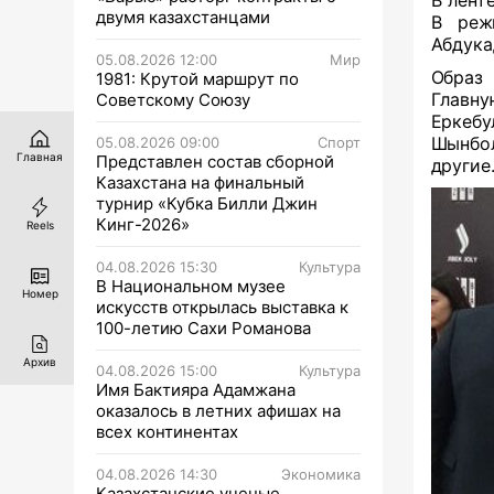
В лент
двумя казахстанцами
В реж
Абдука
05.08.2026 12:00
Мир
Образ
1981: Крутой маршрут по
Главн
Советскому Союзу
Еркебу
Шынбо
05.08.2026 09:00
Спорт
Главная
Представлен состав сборной
другие
Казахстана на финальный
турнир «Кубка Билли Джин
Кинг-2026»
Reels
04.08.2026 15:30
Культура
В Национальном музее
Номер
искусств открылась выставка к
100-летию Сахи Романова
Архив
04.08.2026 15:00
Культура
Имя Бактияра Адамжана
оказалось в летних афишах на
всех континентах
04.08.2026 14:30
Экономика
Казахстанские ученые