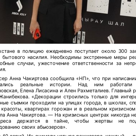
хстане в полицию ежедневно поступает около 300 за
 бытового насилия. Необходимы экстренные меры ре
обные случаи, ужесточение ответственности за неп
ия.
ер Анна Чакиртова сообщила «НП», что при написани
вались реальные истории. Над ним работали
овская, Елена Лисасина и Ален Рахметалиев. Главный 
Жанибекова. «Декорации строились только для интер
ные съемки проходили на улицах города, в школах, спо
 красоты, квартирах горожан и в реальном кризисном
ла Анна Чакиртова. — На кризисных центрах никогда не
реса держатся в тайне, чтобы жертвы не под
дованию своих абьюзеров».