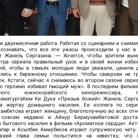
и двухмесячная работа. Работая со сценарием и снимая
сознавать, что все эти ужасы происходили у нас в
т Жанель Сергазина. — Хочется, чтобы зрители вын
тра сериала правильный урок и в своей жизни избе
ий, чтобы в семьях молодые люди уважали, ценили д
лись к бережному отношению. Чтобы свекрови не т
ок. Кстати, сейчас я снимаюсь во втором сезоне сериа
ю героиню избивал пьющий муж». В последнем фильм
стного южнокорейского кинорежиссера, пр
аматургаКим Ки Дука «Призыв божий» Жанель Серг
ла жертву домашнего насилия. Ее коллега по сер
хамбетова
играет женщину, благополучную во всех отн
, совсем недавно и
Айнур Бермухамбетовой
доста
 бытового насилия в фильме «Ароматное сердце».
Акт
пар и Асылбек Амирбеков играют супружескую чету.
нажей глава семьи польстился на невестку, что 