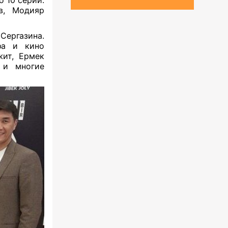
 10 серий.
в, Модияр
ергазина.
ра и кино
жит, Ермек
 и многие