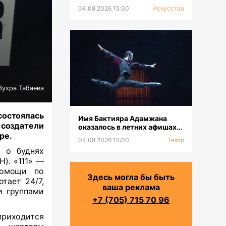
выставка к 100-летию Сахи
04.08.2026 15:30
Искусство
Романова
Зухра Табаева
состоялась
Имя Бактияра Адамжана
создатели
оказалось в летних афишах
ре.
на всех континентах
04.08.2026 15:00
Театр
 о буднях
). «111» —
помощи по
Здесь могла бы быть
тает 24/7,
ваша реклама
и группами
+7 (705) 715 70 96
приходится