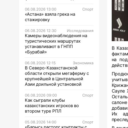
06.08.2026 13:00
Спорт
«Астана» взяла грека на
стажировку
06.08.2026 12:30
Исследования
Камеры видеонаблюдения на
туристических маршрутах
устанавливают в ГНПП
В Каза
«Бурабай»
фактам
на под
06.08.2026 12:15
Экономика
действ
В Северо-Казахстанской
области открыли мегаферму с
Продюс
крупнейшей в Центральной
учиты
Азии доильной установкой
Крижан
Сауле 
06.08.2026 09:00
Спорт
Осталь
Как сыграли клубы
салоне
казахстанских игроков во
добави
втором туре РПЛ
Их ад
пресле
05.08.2026 14:00
Спорт
«Барыс» расторг контракты с