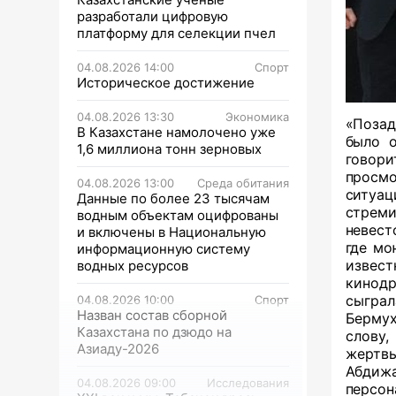
разработали цифровую
платформу для селекции пчел
04.08.2026 14:00
Спорт
Историческое достижение
04.08.2026 13:30
Экономика
«Позад
В Казахстане намолочено уже
было о
1,6 миллиона тонн зерновых
говори
просмо
04.08.2026 13:00
Среда обитания
ситуац
Данные по более 23 тысячам
стреми
водным объектам оцифрованы
невест
и включены в Национальную
где мо
информационную систему
изве
водных ресурсов
кинодр
сыгра
04.08.2026 10:00
Спорт
Назван состав сборной
Берму
Казахстана по дзюдо на
слову
Азиаду-2026
жертвы
Абдижа
04.08.2026 09:00
Исследования
персо