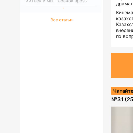
XXI век и мы. Табачок врозь
драмат
Кинем
казахс
Все статьи
Казах
внесен
по воп
Читайте
№
31 (2