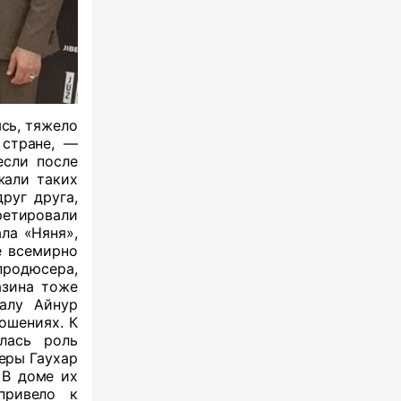
сь, тяжело
 стране, —
если после
жали таких
руг друга,
ретировали
ла «Няня»,
е
всемирно
одюсера,
азина тоже
иалу
Айнур
ошениях. К
лась роль
еры Гаухар
 В доме их
привело к