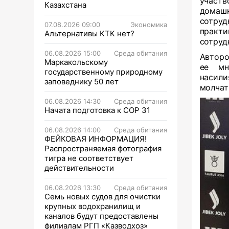
участ
Казахстана
домаш
сотру
07.08.2026 09:00
Экономика
практи
Альтернативы КТК нет?
сотруд
06.08.2026 15:00
Среда обитания
Авторо
Маркакольскому
ее мн
государственному природному
насили
заповеднику 50 лет
молчат
06.08.2026 14:30
Среда обитания
Начата подготовка к СОР 31
06.08.2026 14:00
Среда обитания
ФЕЙКОВАЯ ИНФОРМАЦИЯ!
Распространяемая фотография
тигра не соответствует
действительности
06.08.2026 13:30
Среда обитания
Семь новых судов для очистки
крупных водохранилищ и
каналов будут предоставлены
филиалам РГП «Казводхоз»