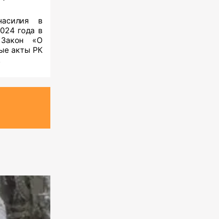
насилия в
024 года в
 Закон «О
ые акты РК
.