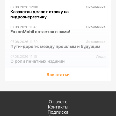
07.08.2026 12:00
Экономика
Казахстан делает ставку на
гидроэнергетику
07.08.2026 11:45
Экономика
ExxonMobil остается с нами!
07.08.2026 11:30
Экономика
Пути-дороги: между прошлым и будущим
07.08.2026 11:15
Люди
О роли печатных изданий
07.08.2026 11:00
Экономика
Все статьи
Хлеб, вода и дроны
07.08.2026 10:30
Исследования
Курс на знания и новые технологии
07.08.2026 10:00
Среда обитания
О газете
Тигрицу Үміт выпустили в Иле-Балхашский
Контакты
заповедник
Подписка