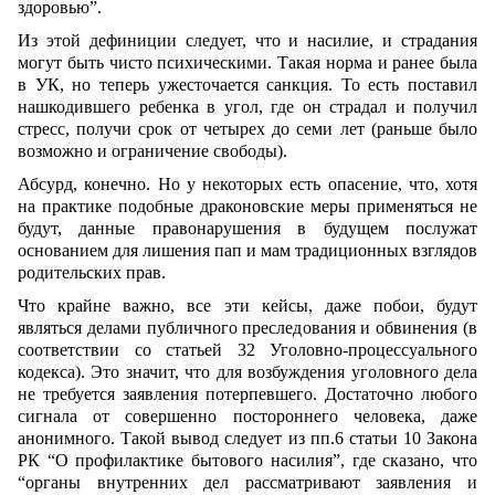
здоровью”.
Из этой дефиниции следует, что и насилие, и страдания
могут быть чисто психическими. Такая норма и ранее была
в УК, но теперь ужесточается санкция. То есть поставил
нашкодившего ребенка в угол, где он страдал и получил
стресс, получи срок от четырех до семи лет (раньше было
возможно и ограничение свободы).
Абсурд, конечно. Но у некоторых есть опасение, что, хотя
на практике подобные драконовские меры применяться не
будут, данные правонарушения в будущем послужат
основанием для лишения пап и мам традиционных взглядов
родительских прав.
Что крайне важно, все эти кейсы, даже побои, будут
являться делами публичного преследования и обвинения (в
соответствии со статьей 32 Уголовно-процессуального
кодекса). Это значит, что для возбуждения уголовного дела
не требуется заявления потерпевшего. Достаточно любого
сигнала от совершенно постороннего человека, даже
анонимного. Такой вывод следует из пп.6 статьи 10 Закона
РК “О профилактике бытового насилия”, где сказано, что
“органы внутренних дел рассматривают заявления и