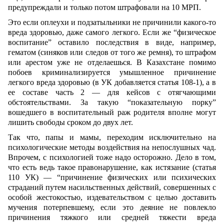
предупреждали и только потом штрафовали на 10 МРП.
Это если оплеухи и подзатыльники не причинили какого-то
вреда здоровью, даже самого легкого. Если же “физическое
воспитание” оставило последствия в виде, например,
гематом (синяков или следов от того же ремня), то штрафом
или арестом уже не отделаешься. В Казахстане помимо
побоев криминализируется умышленное причинение
легкого вреда здоровью (в УК добавляется статья 108-1), а в
ее составе часть 2 — для кейсов с отягчающими
обстоятельствами. За такую “показательную порку”
вошедшего в воспитательный раж родителя вполне могут
лишить свободы сроком до двух лет.
Так что, папы и мамы, переходим исключительно на
психологические методы воздействия на непослушных чад.
Впрочем, с психологией тоже надо осторожно. Дело в том,
что есть ведь такое правонарушение, как истязание (статья
110 УК) — “причинение физических или психических
страданий путем насильственных действий, совершенных с
особой жестокостью, издевательством с целью доставить
мучения потерпевшему, если это деяние не повлекло
причинения тяжкого или средней тяжести вреда