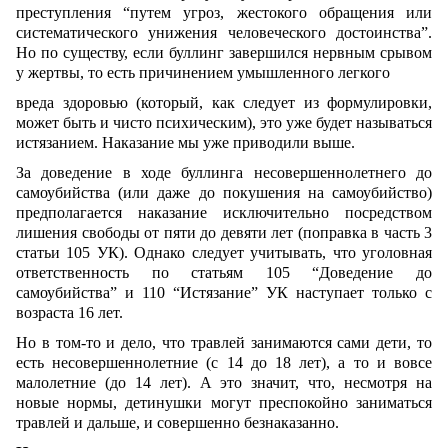
преступления “путем угроз, жестокого обращения или
систематического унижения человеческого достоинства”.
Но по существу, если буллинг завершился нервным срывом
у жертвы, то есть причинением умышленного легкого
вреда здоровью (который, как следует из формулировки,
может быть и чисто психическим), это уже будет называться
истязанием. Наказание мы уже приводили выше.
За доведение в ходе буллинга несовершеннолетнего до
самоубийства (или даже до покушения на самоубийство)
предполагается наказание исключительно посредством
лишения свободы от пяти до девяти лет (поправка в часть 3
статьи 105 УК). Однако следует учитывать, что уголовная
ответственность по статьям 105 “Доведение до
самоубийства” и 110 “Истязание” УК наступает только с
возраста 16 лет.
Но в том-то и дело, что травлей занимаются сами дети, то
есть несовершеннолетние (с 14 до 18 лет), а то и вовсе
малолетние (до 14 лет). А это значит, что, несмотря на
новые нормы, детинушки могут преспокойно заниматься
травлей и дальше, и совершенно безнаказанно.