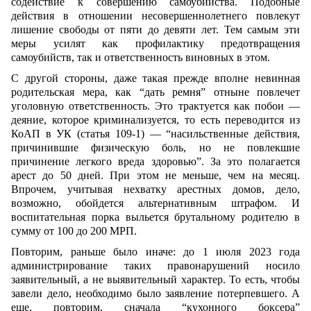
содействие к совершению самоубийства. Подобные
действия в отношении несовершеннолетнего повлекут
лишение свободы от пяти до девяти лет. Тем самым эти
меры усилят как профилактику предотвращения
самоубийств, так и ответственность виновных в этом.
С другой стороны, даже такая прежде вполне невинная
родительская мера, как “дать ремня” отныне повлечет
уголовную ответственность. Это трактуется как побои —
деяние, которое криминализуется, то есть переводится из
КоАП в УК (статья 109-1) — “насильственные действия,
причинившие физическую боль, но не повлекшие
причинение легкого вреда здоровью”. За это полагается
арест до 50 дней. При этом не меньше, чем на месяц.
Впрочем, учитывая нехватку арестных домов, дело,
возможно, обойдется альтернативным штрафом. И
воспитательная порка выльется брутальному родителю в
сумму от 100 до 200 МРП.
Повторим, раньше было иначе: до 1 июля 2023 года
администрирование таких правонарушений носило
заявительный, а не выявительный характер. То есть, чтобы
завели дело, необходимо было заявление потерпевшего. А
еще, повторим, сначала “кухонного боксера”