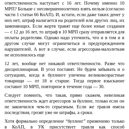
ответственность наступает с 16 лет. Почему именно 10
МРП? Больше с несовершеннолетних взять нельзя (согласно
части 1 статьи 66 КоАП). И, кстати, если даже таких денег у
них нет, штраф налагается на родителей или других лиц, их
заменяющих. Если жертв травят еще более юные создания
— с 12 до 16 лет, то штраф в 10 МРП сразу отправляется для
оплаты родителям. Однако надо уточнить, что и в том и в
другом случае могут ограничиться и предупреждением
нарушителей. А вот в случае, если агрессорам-малолеткам
не исполнилось еще
12 лет, вообще нет никакой ответственности. Разве что
дисциплинарная. В угол поставят. Не будем забывать и о
ситуациях, когда в буллинге уличены великовозрастные
товарищи — от 18 и старше. Тогда первое взыскание
составит 10 МРП, повторное в течение года — 30.
Следует помнить, что такая, прямо скажем, невеликая
ответственность ждет агрессоров за буллинг, только если он
не закончился чем-то серьезным. Если же травля имела
последствия, грозят уже не штрафы, а сроки.
Хотя формально определение “буллинг” применимо только
в КоАП, в УК присутствует травля как способ