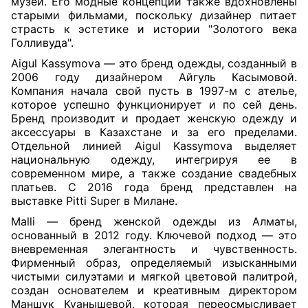
музеи. Его модные концепции также вдохновлены
старыми фильмами, поскольку дизайнер питает
страсть к эстетике и истории "Золотого века
Голливуда".
Aigul Kassymova — это бренд одежды, созданный в
2006 году дизайнером Айгуль Касымовой.
Компания начала свой пусть в 1997-м с ателье,
которое успешно функционирует и по сей день.
Бренд производит и продает женскую одежду и
аксессуары в Казахстане и за его пределами.
Отдельной линией Aigul Kassymova выделяет
национальную одежду, интегрируя ее в
современном мире, а также создание свадебных
платьев. C 2016 года бренд представлен на
выставке Pitti Super в Милане.
Malli — бренд женской одежды из Алматы,
основанный в 2012 году. Ключевой подход — это
вневременная элегантность и чувственность.
Фирменный образ, определяемый изысканными
чистыми силуэтами и мягкой цветовой палитрой,
создан основателем и креативным директором
Маншук Куанышевой, которая переосмысливает