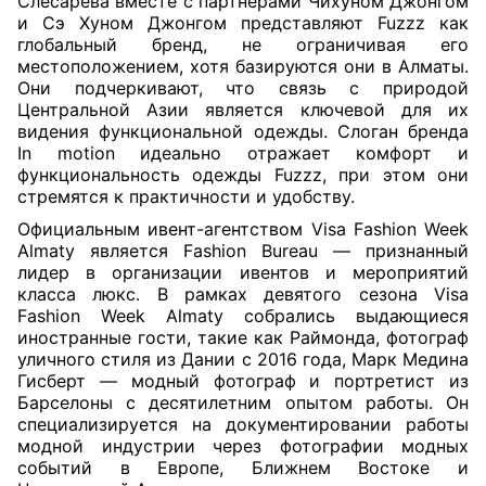
Слесарева вместе с партнерами Чихуном Джонгом
и Сэ Хуном Джонгом представляют Fuzzz как
глобальный бренд, не ограничивая его
местоположением, хотя базируются они в Алматы.
Они подчеркивают, что связь с природой
Центральной Азии является ключевой для их
видения функциональной одежды. Слоган бренда
In motion идеально отражает комфорт и
функциональность одежды Fuzzz, при этом они
стремятся к практичности и удобству.
Официальным ивент-агентством Visa Fashion Week
Almaty является Fashion Bureau — признанный
лидер в организации ивентов и мероприятий
класса люкс. В рамках девятого сезона Visa
Fashion Week Almaty собрались выдающиеся
иностранные гости, такие как Раймонда, фотограф
уличного стиля из Дании с 2016 года, Марк Медина
Гисберт — модный фотограф и портретист из
Барселоны с десятилетним опытом работы. Он
специализируется на документировании работы
модной индустрии через фотографии модных
событий в Европе, Ближнем Востоке и