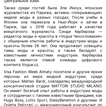
Центральной Азии.
Также среди гостей была Эли Иноуэ, японская
журналистка из Парижа, активно «покрывающая»
недели моды в разных городах. После учебы в
Японии она переехала в Нью-Йорк и затем в
Париж, где с 2016 года работает в качестве
внештатного журналиста. Синди Керберова —
редактор моды и красоты в «Vogue Чехословакия»
с обширным опытом работы в индустрии моды и
красоты более 26 лет. Она продолжает освещать
темы моды и красоты, а также беседует с
известными личностями индустрии. Керберова
также является главой команды цифрового
контента Vogue.cz.
Visa Fashion Week Almaty посетили и другие яркие
персоны из мира модной индустрии, среди
которых Matteo Bardi, cовладелец международной
консалтинговой студии MATTORI STUDIO MILANO.
Он имеет богатый опыт работы в индустрии моды
и сотрудничал с такими известными брендами, как
Hugo Boss, Lotto Sport, SisleyBenetton и другими. И
Orietta Pelizzari — международный консультант по